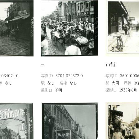
−
市街
-034074-0
写真ID
3704-022572-0
写真ID
3601-0036
線
なし
駅
なし
路線
なし
駅
大同
路線
京
撮影日
不明
撮影日
1938年6月