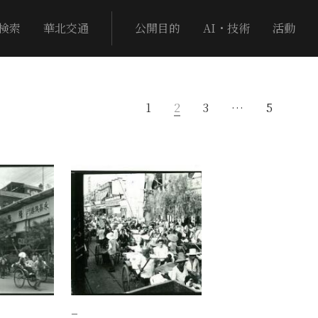
検索
華北交通
公開目的
AI・技術
活動
1
2
3
…
5
−