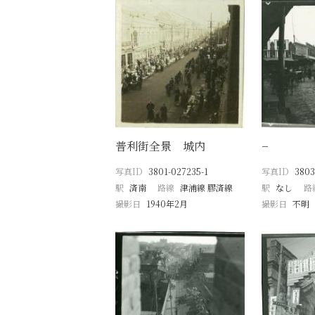
普利街全景 城内
−
写真ID
3801-027235-1
写真ID
3803
駅
済南
路線
津浦線 膠済線
駅
なし
路
撮影日
1940年2月
撮影日
不明