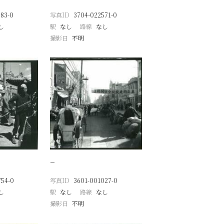
83-0
写真ID
3704-022571-0
し
駅
なし
路線
なし
撮影日
不明
−
754-0
写真ID
3601-001027-0
し
駅
なし
路線
なし
撮影日
不明