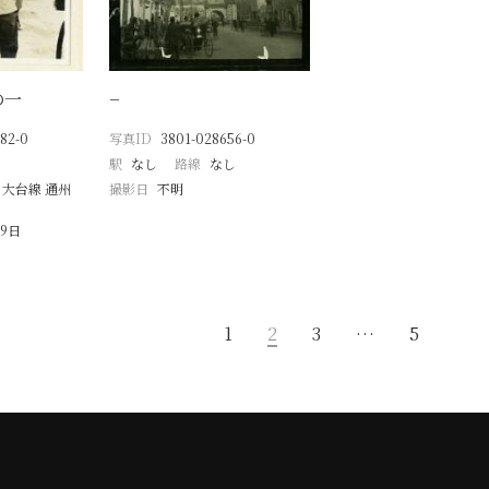
の一
−
82-0
写真ID
3801-028656-0
駅
なし
路線
なし
 大台線 通州
撮影日
不明
19日
1
2
3
…
5