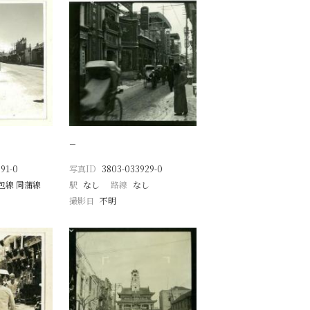
−
91-0
写真ID
3803-033929-0
包線 同蒲線
駅
なし
路線
なし
撮影日
不明