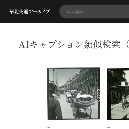
AIキャプション類似検索（
−
−