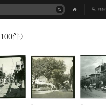
詳細
100件）
−
−