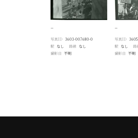
−
−
写真ID
3603-007680-0
写真ID
3605
駅
なし
路線
なし
駅
なし
路
撮影日
不明
撮影日
不明