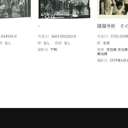
−
隆福寺街 そ
-014910-0
写真ID
3601-001263-0
写真ID
3702-0198
線
なし
駅
なし
路線
なし
駅
北京
撮影日
不明
路線
京包線 京古線
東站線
撮影日
1939年6月