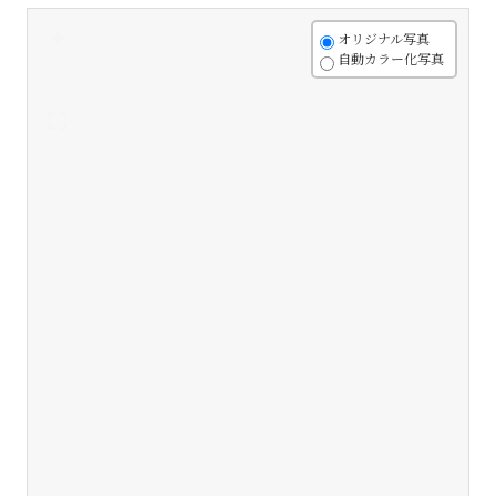
+
オリジナル写真
自動カラー化写真
-