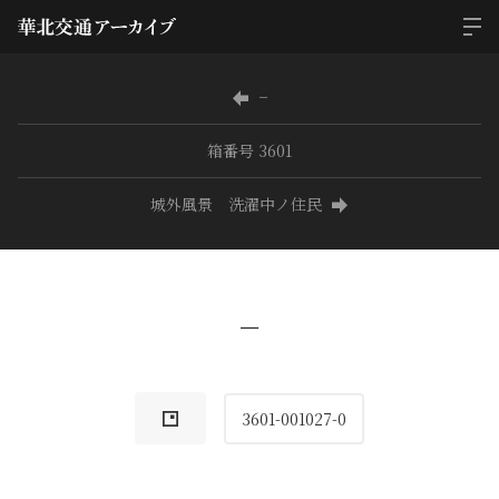
−
箱番号 3601
城外風景 洗濯中ノ住民
−
3601-001027-0