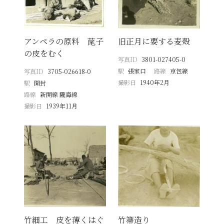
アンペラの原料 荱子
旧正月に要する麦殻
の皮をむく
写真ID
3801-027405-0
駅
張家口
路線
京包線
写真ID
3705-026618-0
撮影日
1940年2月
駅
開封
路線
新開線 隴海線
撮影日
1939年11月
竹細工 皮を薄くはぐ
竹箒造り