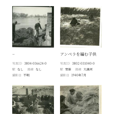
−
アンペラを編む子供
写真ID
3804-036624-0
写真ID
3802-031040-0
駅
なし
路線
なし
駅
安新
路線
大清河
撮影日
不明
撮影日
1940年7月