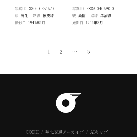
写真ID
3804-035167-0
写真ID
3806-040690-0
駅
清化
路線
懐慶線
駅
桑園
路線
津浦線
撮影日
1941年1月
撮影日
1941年8月
1
2
…
5
CODH
華北交通アーカイブ
AIキャプ