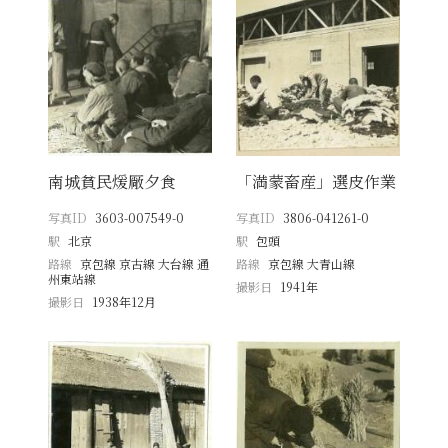
南城貧民煖厰夕食
「満蒙畜産」選皮作業
写真ID
3603-007549-0
写真ID
3806-041261-0
駅
北京
駅
包頭
路線
京包線 京古線 大台線 通
路線
京包線 大青山線
州東站線
撮影日
1941年
撮影日
1938年12月