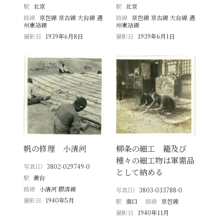
駅
北京
駅
北京
路線
京包線 京古線 大台線 通
路線
京包線 京古線 大台線 通
州東站線
州東站線
撮影日
1939年6月8日
撮影日
1939年6月1日
帆の修理 小清河
柳条の細工 籠及び
種々の細工物は軍需品
写真ID
3802-029749-0
として納める
駅
黄台
路線
小清河 膠済線
写真ID
3803-033788-0
撮影日
1940年5月
駅
南口
路線
京包線
撮影日
1940年11月