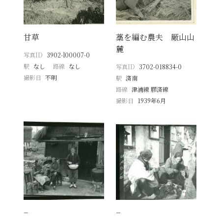
甘草
藁を編む農夫 厰山山
麓
写真ID
3902-l00007-0
駅
なし
路線
なし
写真ID
3702-018834-0
撮影日
不明
駅
済南
路線
津浦線 膠済線
撮影日
1939年6月
−
−