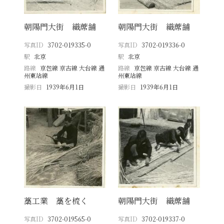
朝陽門大街 織蓆舗
朝陽門大街 織蓆舗
写真ID
3702-019335-0
写真ID
3702-019336-0
駅
北京
駅
北京
路線
京包線 京古線 大台線 通
路線
京包線 京古線 大台線 通
州東站線
州東站線
撮影日
1939年6月1日
撮影日
1939年6月1日
藁工業 藁を梳く
朝陽門大街 織蓆舗
写真ID
3702-019565-0
写真ID
3702-019337-0