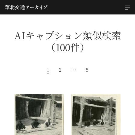
AIキャプション類似検索
（100件）
1
2
…
5