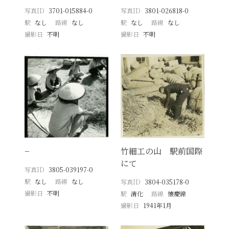
写真ID
3701-015884-0
写真ID
3801-026818-0
駅
なし
路線
なし
駅
なし
路線
なし
撮影日
不明
撮影日
不明
−
竹細工の山 駅前国際
にて
写真ID
3805-039197-0
駅
なし
路線
なし
写真ID
3804-035178-0
撮影日
不明
駅
清化
路線
懐慶線
撮影日
1941年1月