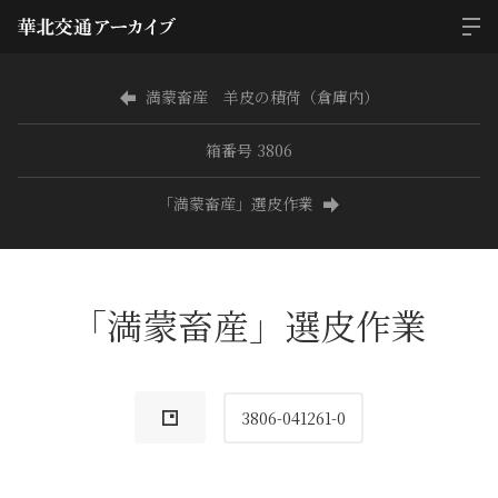
満蒙畜産 羊皮の積荷（倉庫内）
箱番号 3806
「満蒙畜産」選皮作業
「満蒙畜産」選皮作業
3806-041261-0