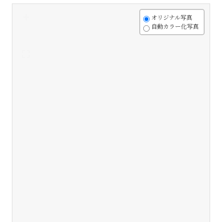
+
オリジナル写真
自動カラー化写真
-