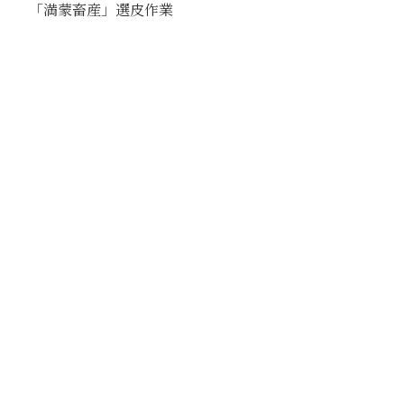
「満蒙畜産」選皮作業
駅
包頭
路線
京包線
大青山線
撮影年月
1941年
撮影者
田中