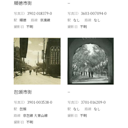
順徳市街
−
写真ID
3902-018379-0
写真ID
3603-007094-0
駅
順徳
路線
京漢線
駅
なし
路線
なし
撮影日
不明
撮影日
不明
包頭市街
−
写真ID
3901-003538-0
写真ID
3701-016209-0
駅
包頭
駅
なし
路線
なし
路線
京包線 大青山線
撮影日
不明
撮影日
不明