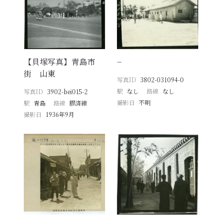
【貝塚写真】青島市
−
街 山東
写真ID
3802-031094-0
駅
なし
路線
なし
写真ID
3902-bei015-2
撮影日
不明
駅
青島
路線
膠済線
撮影日
1936年9月