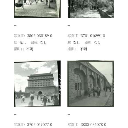
−
−
写真ID
3802-030189-0
写真ID
3701-016991-0
駅
なし
路線
なし
駅
なし
路線
なし
撮影日
不明
撮影日
不明
−
−
写真ID
3702-019027-0
写真ID
3803-034078-0