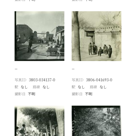
−
−
写真ID
3803-034137-0
写真ID
3806-041693-0
駅
なし
路線
なし
駅
なし
路線
なし
撮影日
不明
撮影日
不明