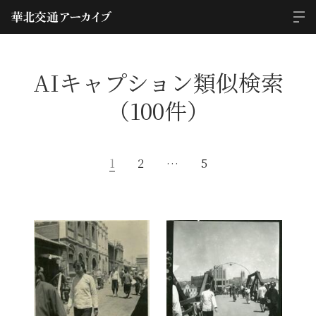
AIキャプション類似検索
（100件）
1
2
…
5