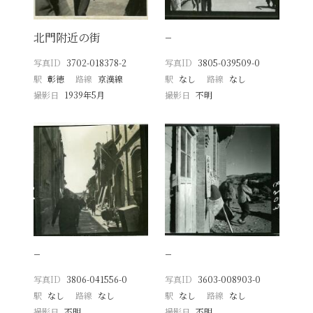
北門附近の街
−
写真ID
3702-018378-2
写真ID
3805-039509-0
駅
彰徳
路線
京漢線
駅
なし
路線
なし
撮影日
1939年5月
撮影日
不明
−
−
写真ID
3806-041556-0
写真ID
3603-008903-0
駅
なし
路線
なし
駅
なし
路線
なし
撮影日
不明
撮影日
不明