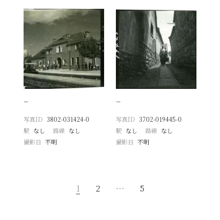
−
−
写真ID
3802-031424-0
写真ID
3702-019445-0
駅
なし
路線
なし
駅
なし
路線
なし
撮影日
不明
撮影日
不明
1
2
…
5