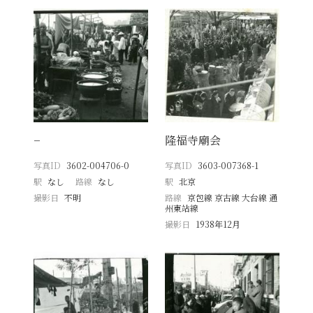
−
隆福寺廟会
写真ID
3602-004706-0
写真ID
3603-007368-1
駅
なし
路線
なし
駅
北京
撮影日
不明
路線
京包線 京古線 大台線 通
州東站線
撮影日
1938年12月