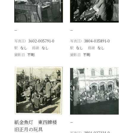
−
−
写真ID
3602-005791-0
写真ID
3804-035891-0
駅
なし
路線
なし
駅
なし
路線
なし
撮影日
不明
撮影日
不明
紙金魚灯 東四牌楼
−
旧正月の玩具
写真ID
3801-027234-0