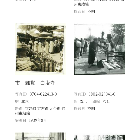
州東站線
撮影日
不明
市 雑貨 白塔寺
−
写真ID
3704-022413-0
写真ID
3802-029341-0
駅
北京
駅
なし
路線
なし
路線
京包線 京古線 大台線 通
撮影日
不明
州東站線
撮影日
1939年8月