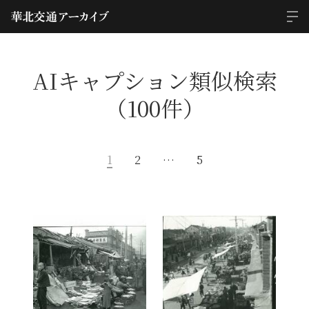
AIキャプション類似検索
（100件）
1
2
…
5