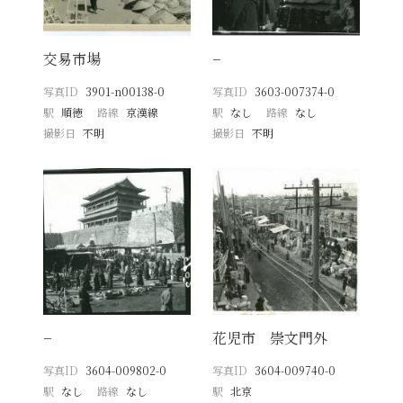
交易市場
−
写真ID
3901-n00138-0
写真ID
3603-007374-0
駅
順徳
路線
京漢線
駅
なし
路線
なし
撮影日
不明
撮影日
不明
−
花児市 崇文門外
写真ID
3604-009802-0
写真ID
3604-009740-0
駅
なし
路線
なし
駅
北京