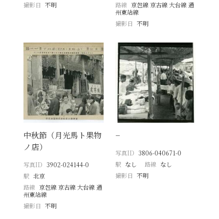
撮影日
不明
路線
京包線 京古線 大台線 通
州東站線
撮影日
不明
中秋節（月光馬ト果物
−
ノ店）
写真ID
3806-040671-0
駅
なし
路線
なし
写真ID
3902-024144-0
撮影日
不明
駅
北京
路線
京包線 京古線 大台線 通
州東站線
撮影日
不明