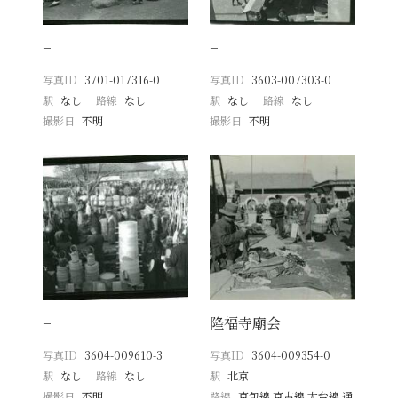
−
−
写真ID
3701-017316-0
写真ID
3603-007303-0
駅
なし
路線
なし
駅
なし
路線
なし
撮影日
不明
撮影日
不明
−
隆福寺廟会
写真ID
3604-009610-3
写真ID
3604-009354-0
駅
なし
路線
なし
駅
北京
撮影日
不明
路線
京包線 京古線 大台線 通