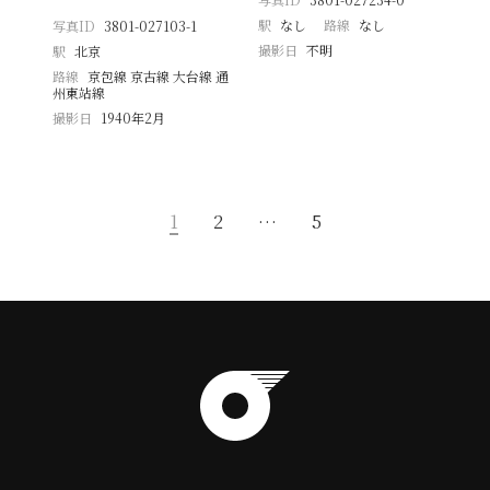
駅
なし
路線
なし
写真ID
3801-027103-1
撮影日
不明
駅
北京
路線
京包線 京古線 大台線 通
州東站線
撮影日
1940年2月
1
2
…
5