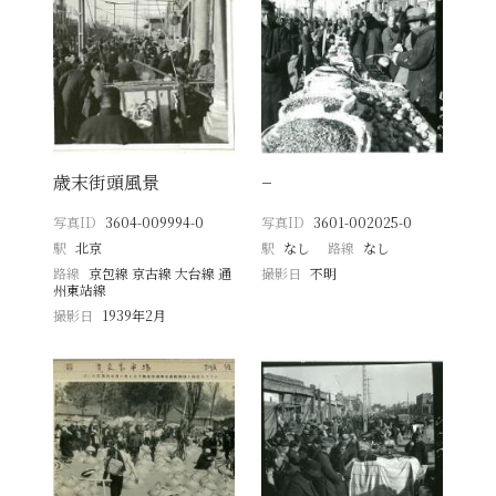
歳末街頭風景
−
写真ID
3604-009994-0
写真ID
3601-002025-0
駅
北京
駅
なし
路線
なし
路線
京包線 京古線 大台線 通
撮影日
不明
州東站線
撮影日
1939年2月