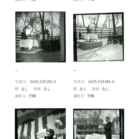
−
−
写真ID
3605-015281-0
写真ID
3605-015186-0
駅
なし
路線
なし
駅
なし
路線
なし
撮影日
不明
撮影日
不明