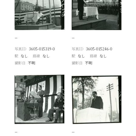
−
−
写真ID
3605-015319-0
写真ID
3605-015246-0
駅
なし
路線
なし
駅
なし
路線
なし
撮影日
不明
撮影日
不明
−
−