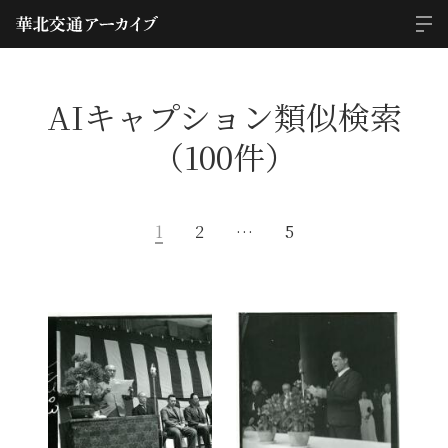
AIキャプション類似検索
（100件）
1
2
…
5