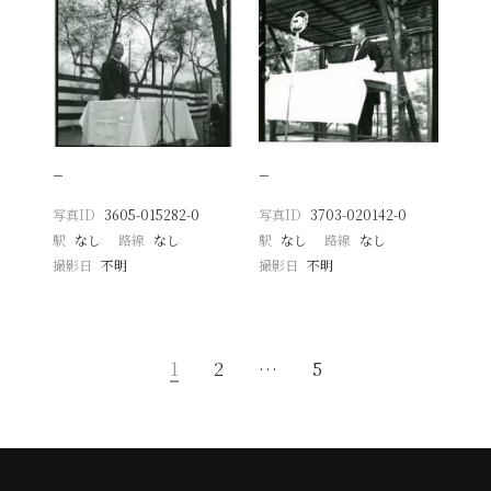
−
−
写真ID
3605-015282-0
写真ID
3703-020142-0
駅
なし
路線
なし
駅
なし
路線
なし
撮影日
不明
撮影日
不明
1
2
…
5