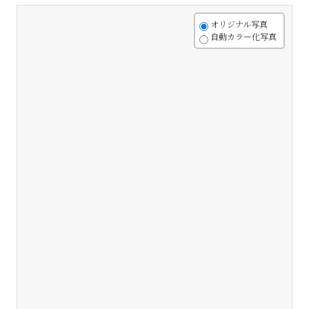
+
オリジナル写真
自動カラー化写真
-