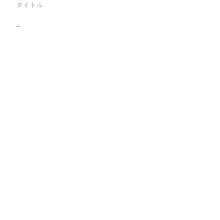
タイトル
−
駅
路線
撮影年月
撮影者