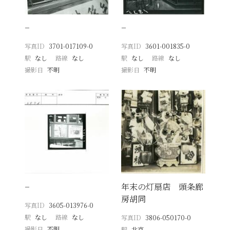
−
−
写真ID
3701-017109-0
写真ID
3601-001835-0
駅
なし
路線
なし
駅
なし
路線
なし
撮影日
不明
撮影日
不明
−
年末の灯扇店 頭条廊
房胡同
写真ID
3605-013976-0
駅
なし
路線
なし
写真ID
3806-050170-0
撮影日
不明
駅
北京