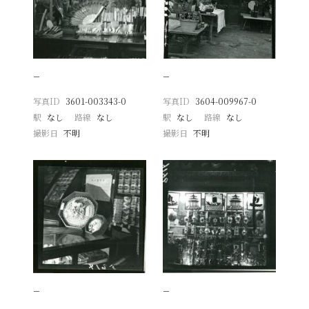
−
−
写真ID
3601-003343-0
写真ID
3604-009967-0
駅
なし
路線
なし
駅
なし
路線
なし
撮影日
不明
撮影日
不明
−
−