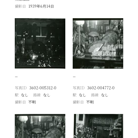
撮影日
1939年6月14日
−
−
写真ID
3602-005312-0
写真ID
3602-004772-0
駅
なし
路線
なし
駅
なし
路線
なし
撮影日
不明
撮影日
不明