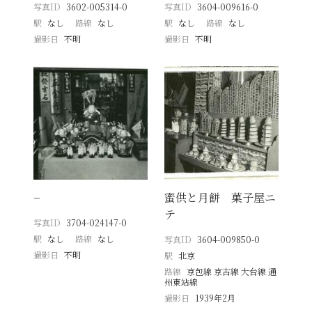
写真ID
3602-005314-0
写真ID
3604-009616-0
駅
なし
路線
なし
駅
なし
路線
なし
撮影日
不明
撮影日
不明
−
蜜供と月餅 菓子屋ニ
テ
写真ID
3704-024147-0
駅
なし
路線
なし
写真ID
3604-009850-0
撮影日
不明
駅
北京
路線
京包線 京古線 大台線 通
州東站線
撮影日
1939年2月