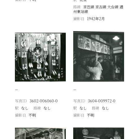
路線
京包線 京古線 大台線 通
州東站線
撮影日
1942年2月
−
−
写真ID
3602-006060-0
写真ID
3604-009972-0
駅
なし
路線
なし
駅
なし
路線
なし
撮影日
不明
撮影日
不明