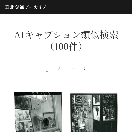
AIキャプション類似検索
（100件）
1
2
…
5