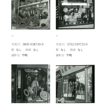
−
−
写真ID
3805-038730-0
写真ID
3702-019723-0
駅
なし
路線
なし
駅
なし
路線
なし
撮影日
不明
撮影日
不明