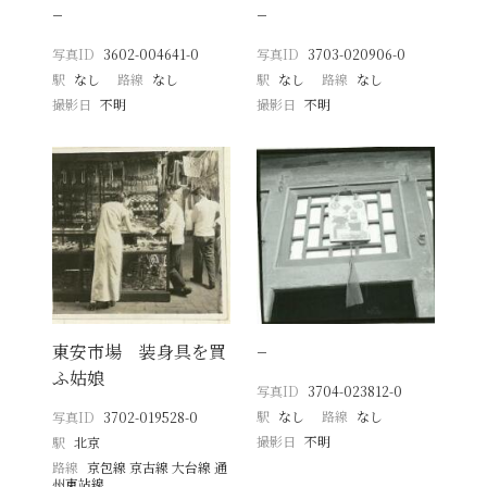
−
−
写真ID
3602-004641-0
写真ID
3703-020906-0
駅
なし
路線
なし
駅
なし
路線
なし
撮影日
不明
撮影日
不明
東安市場 装身具を買
−
ふ姑娘
写真ID
3704-023812-0
駅
なし
路線
なし
写真ID
3702-019528-0
撮影日
不明
駅
北京
路線
京包線 京古線 大台線 通
州東站線