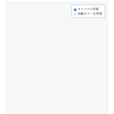
+
オリジナル写真
自動カラー化写真
-