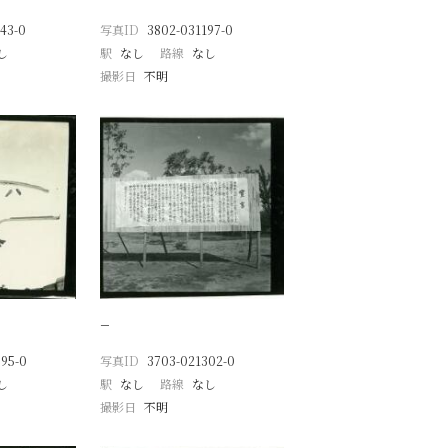
43-0
写真ID
3802-031197-0
し
駅
なし
路線
なし
撮影日
不明
−
95-0
写真ID
3703-021302-0
し
駅
なし
路線
なし
撮影日
不明