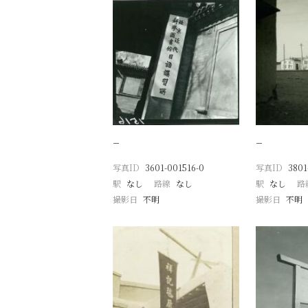
−
−
写真ID
3601-001516-0
写真ID
3801
駅
なし
路線
なし
駅
なし
路
撮影日
不明
撮影日
不明