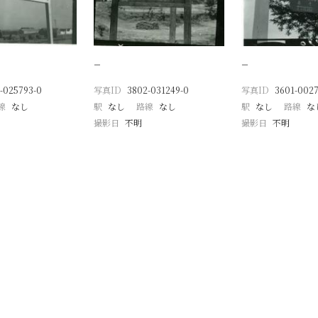
−
−
-025793-0
写真ID
3802-031249-0
写真ID
3601-002
線
なし
駅
なし
路線
なし
駅
なし
路線
な
撮影日
不明
撮影日
不明