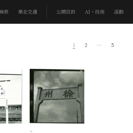
検索
華北交通
公開目的
AI・技術
活動
1
2
…
5
−