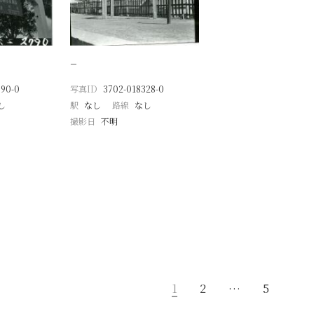
−
790-0
写真ID
3702-018328-0
し
駅
なし
路線
なし
撮影日
不明
1
2
…
5