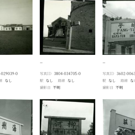
−
−
-029039-0
写真ID
3804-034705-0
写真ID
3602-006
線
なし
駅
なし
路線
なし
駅
なし
路線
な
撮影日
不明
撮影日
不明