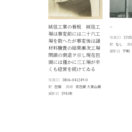
絨毯工業の看板 絨毯工
−
場は事変前には二十六工
写真ID
3705
場を数へたが事変後は諸
駅
なし
路
材料騰貴の結果漸次工場
撮影日
不明
閉鎖の衰退ヲ示し現在包
頭には僅かに三工場が辛
くも経営を続けてゐる
写真ID
3806-041249-0
駅
包頭
路線
京包線 大青山線
撮影日
1941年