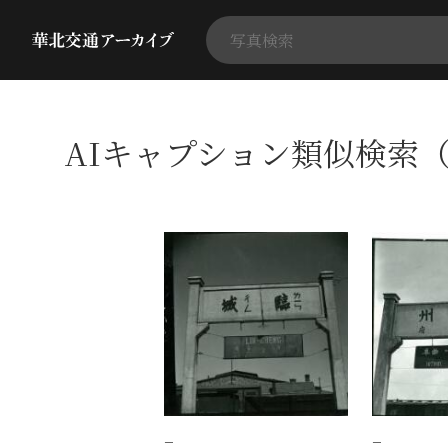
AIキャプション類似検索（
−
−