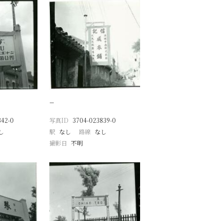
−
342-0
写真ID
3704-023839-0
し
駅
なし
路線
なし
撮影日
不明