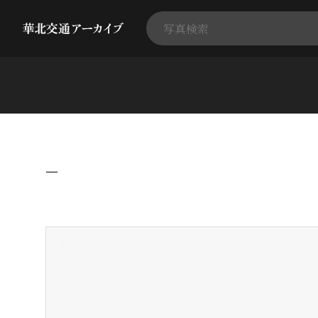
−
+
-