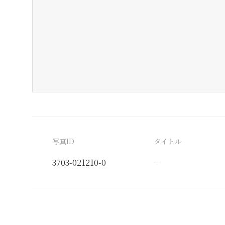
写真ID
タイトル
3703-021210-0
−
分類番号
検閲印