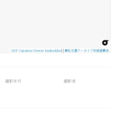
IIIF Curation Viewer Embedded
|
華北交通アーカイブ作成委員会
撮影年月
撮影者
備考