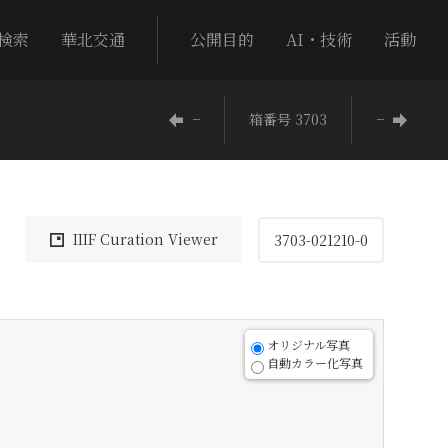
検索
華北交通
公開目的
AI・技術
活動
−
箱番号 3703
−
IIIF Curation Viewer
3703-021210-0
オリジナル写真
自動カラー化写真