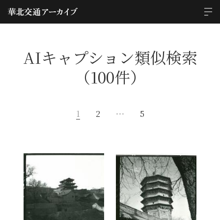
AIキャプション類似検索
（100件）
1
2
…
5