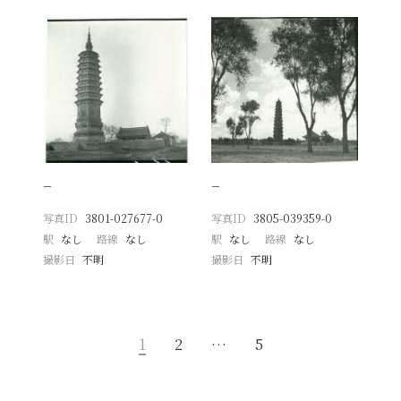
−
−
写真ID
3801-027677-0
写真ID
3805-039359-0
駅
なし
路線
なし
駅
なし
路線
なし
撮影日
不明
撮影日
不明
1
2
…
5