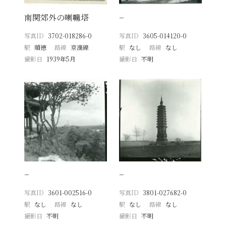
南関郊外の喇嘛塔
−
写真ID
3702-018286-0
写真ID
3605-014120-0
駅
順徳
路線
京漢線
駅
なし
路線
なし
撮影日
1939年5月
撮影日
不明
−
−
写真ID
3601-002516-0
写真ID
3801-027682-0
駅
なし
路線
なし
駅
なし
路線
なし
撮影日
不明
撮影日
不明