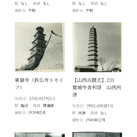
駅
なし
路線
なし
駅
なし
路線
なし
撮影日
不明
撮影日
不明
東嶽寺（鉄仏寺トモイ
【山西古蹟志】233
フ）
覚城寺舎利塔 山西河
津
写真ID
3702-017921-1
駅
臨汾
路線
同蒲線
写真ID
3902-r00187-0
撮影日
1939年5月
駅
河津
路線
なし
撮影日
1940年12月