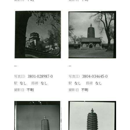
−
−
写真ID
3801-028987-0
写真ID
3804-034645-0
駅
なし
路線
なし
駅
なし
路線
なし
撮影日
不明
撮影日
不明