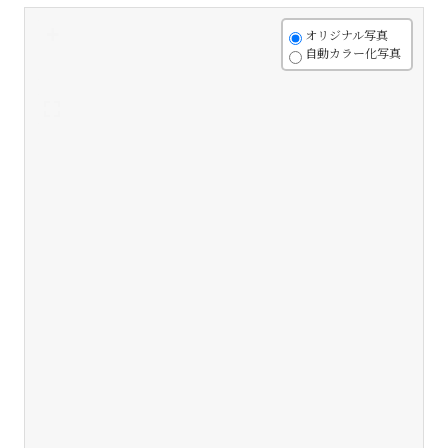
+
オリジナル写真
自動カラー化写真
-