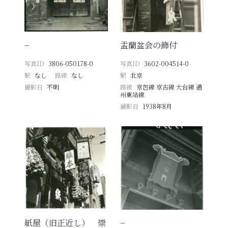
−
盂蘭盆会の飾付
写真ID
3806-050178-0
写真ID
3602-004514-0
駅
なし
路線
なし
駅
北京
撮影日
不明
路線
京包線 京古線 大台線 通
州東站線
撮影日
1938年8月
紙屋（旧正近し） 崇
−