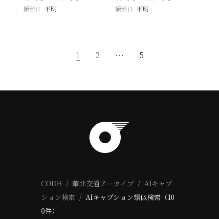
撮影日
不明
撮影日
不明
1
2
…
5
CODH
華北交通アーカイブ
AIキャプ
ション検索
AIキャプション類似検索（10
0件）