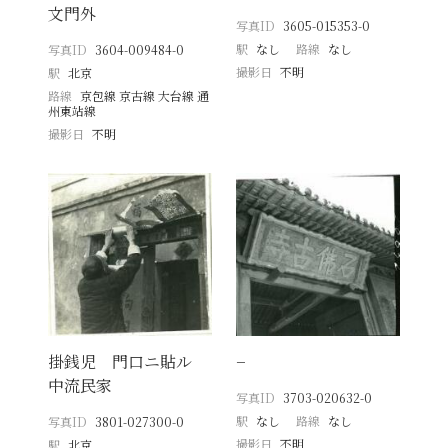
文門外
写真ID
3605-015353-0
駅
なし
路線
なし
写真ID
3604-009484-0
撮影日
不明
駅
北京
路線
京包線 京古線 大台線 通
州東站線
撮影日
不明
掛銭児 門口ニ貼ル
−
中流民家
写真ID
3703-020632-0
駅
なし
路線
なし
写真ID
3801-027300-0
撮影日
不明
駅
北京