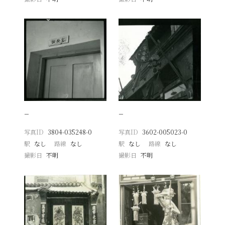
−
−
写真ID
3804-035248-0
写真ID
3602-005023-0
駅
なし
路線
なし
駅
なし
路線
なし
撮影日
不明
撮影日
不明