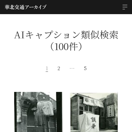
AIキャプション類似検索
（100件）
1
2
…
5