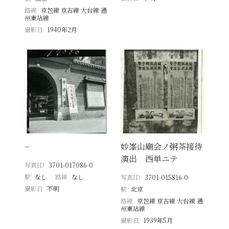
路線
京包線 京古線 大台線 通
州東站線
撮影日
1940年2月
−
妙峯山廟会ノ粥茶接待
演出 西単ニテ
写真ID
3701-017086-0
駅
なし
路線
なし
写真ID
3701-015816-0
撮影日
不明
駅
北京
路線
京包線 京古線 大台線 通
州東站線
撮影日
1939年5月