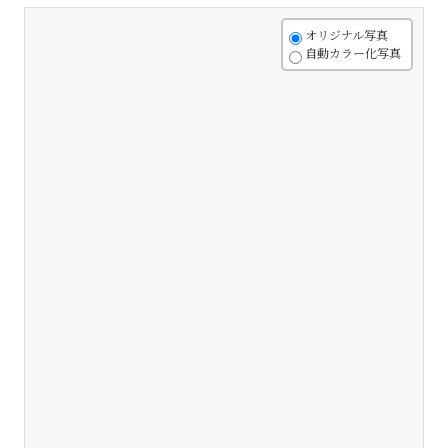
+
オリジナル写真
自動カラー化写真
-