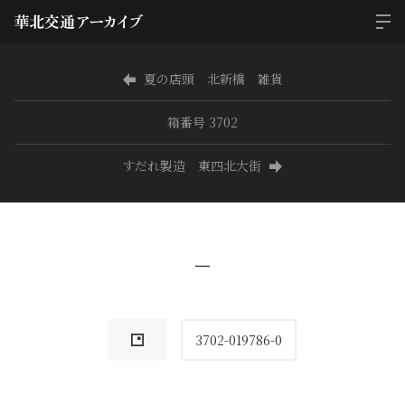
夏の店頭 北新橋 雑貨
箱番号 3702
すだれ製造 東四北大街
−
3702-019786-0