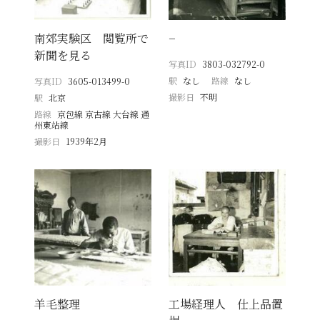
南郊実験区 閲覧所で
−
新聞を見る
写真ID
3803-032792-0
駅
なし
路線
なし
写真ID
3605-013499-0
撮影日
不明
駅
北京
路線
京包線 京古線 大台線 通
州東站線
撮影日
1939年2月
羊毛整理
工場経理人 仕上品置