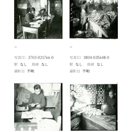
−
−
写真ID
3703-021766-0
写真ID
3804-035648-0
駅
なし
路線
なし
駅
なし
路線
なし
撮影日
不明
撮影日
不明