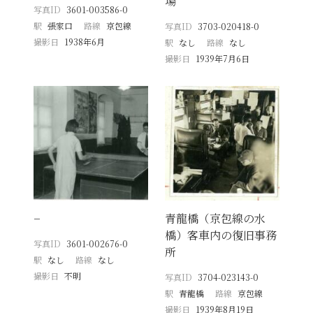
場
写真ID
3601-003586-0
駅
張家口
路線
京包線
写真ID
3703-020418-0
撮影日
1938年6月
駅
なし
路線
なし
撮影日
1939年7月6日
−
青龍橋（京包線の水
橋）客車内の復旧事務
写真ID
3601-002676-0
所
駅
なし
路線
なし
撮影日
不明
写真ID
3704-023143-0
駅
青龍橋
路線
京包線
撮影日
1939年8月19日