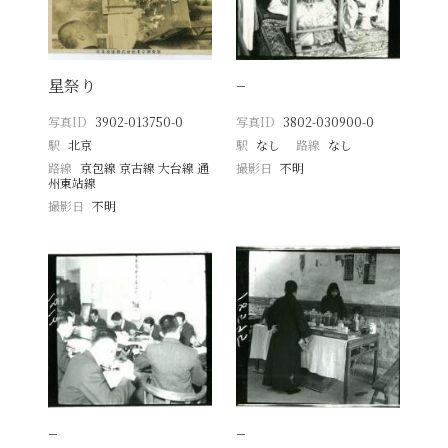
星祭り
−
写真ID
3902-013750-0
写真ID
3802-030900-0
駅
北京
駅
なし
路線
なし
路線
京包線 京古線 大台線 通
撮影日
不明
州東站線
撮影日
不明
−
−