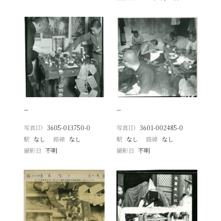
−
−
写真ID
3605-013750-0
写真ID
3601-002485-0
駅
なし
路線
なし
駅
なし
路線
なし
撮影日
不明
撮影日
不明