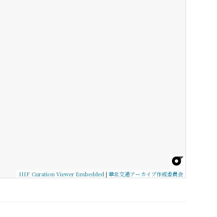
IIIF Curation Viewer Embedded
|
華北交通アーカイブ作成委員会