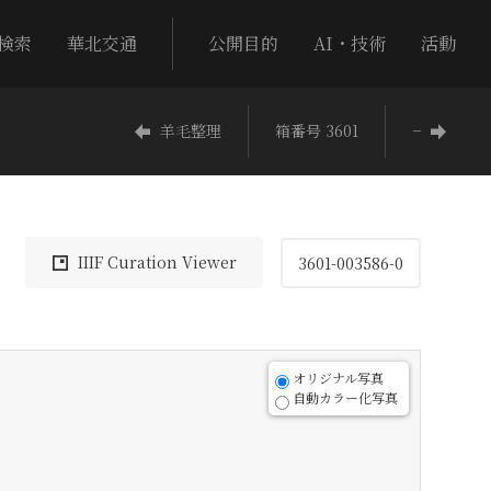
検索
華北交通
公開目的
AI・技術
活動
羊毛整理
箱番号 3601
−
IIIF Curation Viewer
3601-003586-0
オリジナル写真
自動カラー化写真