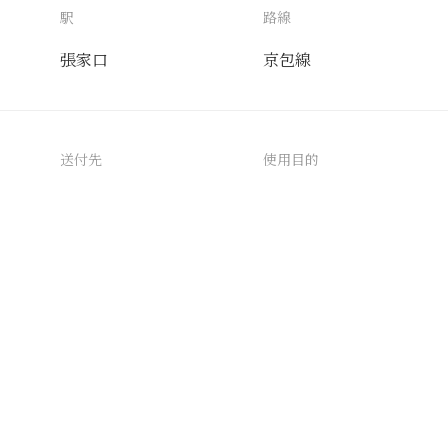
駅
路線
張家口
京包線
送付先
使用目的
日本〓〓連盟
AIタグ