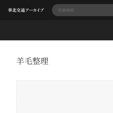
羊毛整理
+
-