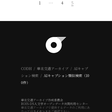
1
…
4
5
CODH
華北交通アーカイブ
AIキャプ
ション検索
AIキャプション類似検索（10
0件）
華北交通アーカイブ作成委員会
ROIS-DS人文学オープンデータ共同利用センター
華北交通アーカイブで提供するデータのご利用にあ
たっては
ライセンス
をご確認下さい。