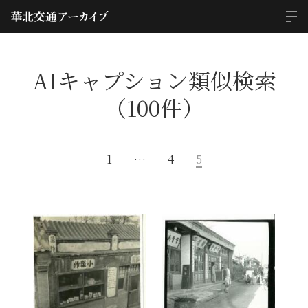
AIキャプション類似検索
（100件）
1
…
4
5