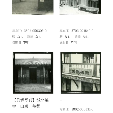
−
−
写真ID
3806-050309-0
写真ID
3703-021860-0
駅
なし
路線
なし
駅
なし
路線
なし
撮影日
不明
撮影日
不明
【貝塚写真】城北某
−
寺 山東 益都
写真ID
3802-030631-0