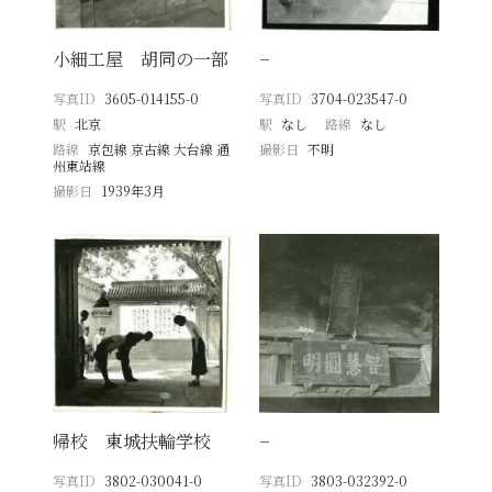
小細工屋 胡同の一部
−
写真ID
3605-014155-0
写真ID
3704-023547-0
駅
北京
駅
なし
路線
なし
路線
京包線 京古線 大台線 通
撮影日
不明
州東站線
撮影日
1939年3月
帰校 東城扶輪学校
−
写真ID
3802-030041-0
写真ID
3803-032392-0