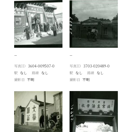
−
−
写真ID
3604-009507-0
写真ID
3703-020489-0
駅
なし
路線
なし
駅
なし
路線
なし
撮影日
不明
撮影日
不明