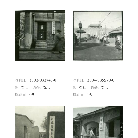
−
−
写真ID
3803-033943-0
写真ID
3804-035570-0
駅
なし
路線
なし
駅
なし
路線
なし
撮影日
不明
撮影日
不明