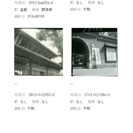
駅
なし
路線
なし
写真ID
3902-bei056-0
撮影日
不明
駅
益都
路線
膠済線
撮影日
1936年9月
−
−
写真ID
3803-032055-0
写真ID
3701-017086-0
駅
なし
路線
なし
駅
なし
路線
なし
撮影日
不明
撮影日
不明