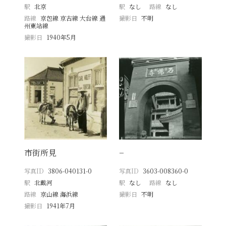
駅
北京
駅
なし
路線
なし
路線
京包線 京古線 大台線 通
撮影日
不明
州東站線
撮影日
1940年5月
市街所見
−
写真ID
3806-040131-0
写真ID
3603-008360-0
駅
北戴河
駅
なし
路線
なし
路線
京山線 海浜線
撮影日
不明
撮影日
1941年7月