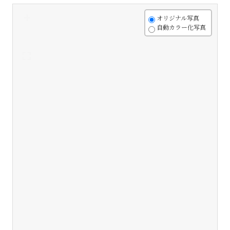
+
オリジナル写真
自動カラー化写真
-