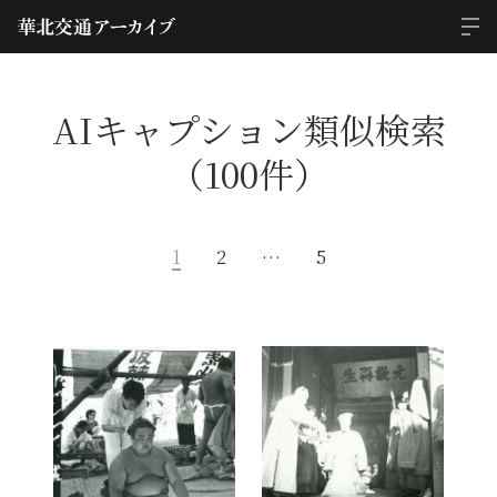
AIキャプション類似検索
（100件）
1
2
…
5