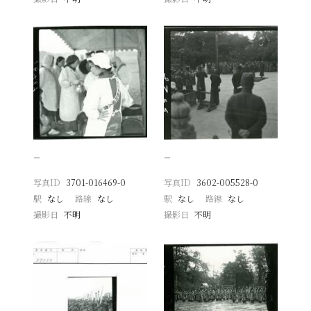
−
−
写真ID
3701-016469-0
写真ID
3602-005528-0
駅
なし
路線
なし
駅
なし
路線
なし
撮影日
不明
撮影日
不明