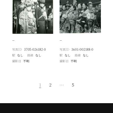
−
−
写真ID
3705-026182-0
写真ID
3601-002188-0
駅
なし
路線
なし
駅
なし
路線
なし
撮影日
不明
撮影日
不明
1
2
…
5