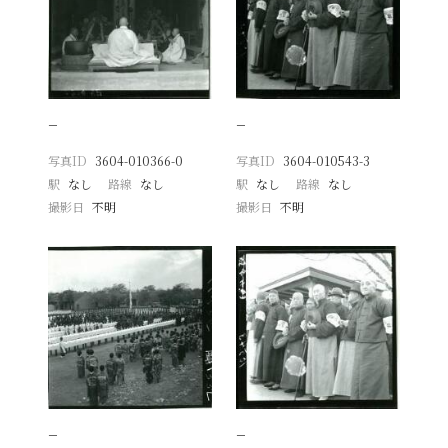
−
−
写真ID
3604-010366-0
写真ID
3604-010543-3
駅
なし
路線
なし
駅
なし
路線
なし
撮影日
不明
撮影日
不明
−
−