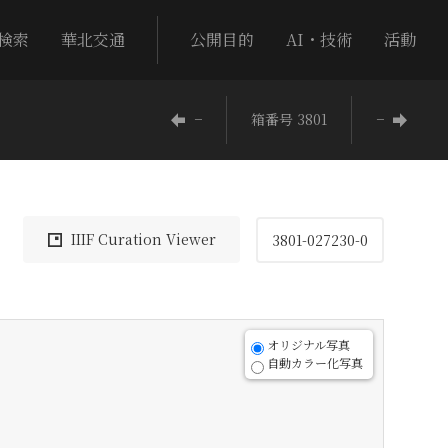
検索
華北交通
公開目的
AI・技術
活動
−
箱番号 3801
−
IIIF Curation Viewer
3801-027230-0
オリジナル写真
自動カラー化写真