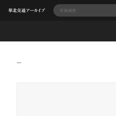
−
+
-