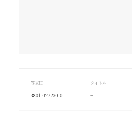
写真ID
タイトル
3801-027230-0
−
分類番号
検閲印