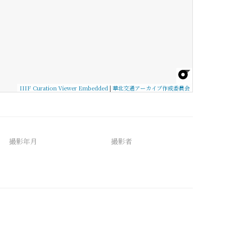
IIIF Curation Viewer Embedded
|
華北交通アーカイブ作成委員会
撮影年月
撮影者
備考