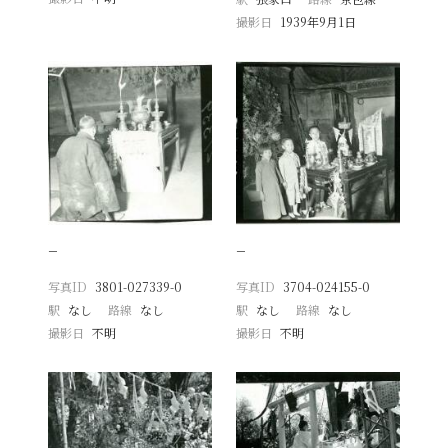
撮影日
1939年9月1日
−
−
写真ID
3801-027339-0
写真ID
3704-024155-0
駅
なし
路線
なし
駅
なし
路線
なし
撮影日
不明
撮影日
不明