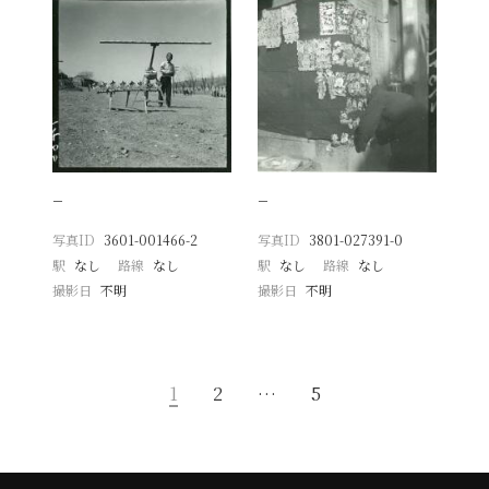
−
−
写真ID
3601-001466-2
写真ID
3801-027391-0
駅
なし
路線
なし
駅
なし
路線
なし
撮影日
不明
撮影日
不明
1
2
…
5