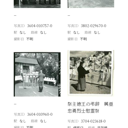
−
−
写真ID
3604-010757-0
写真ID
3802-029670-0
駅
なし
路線
なし
駅
なし
路線
なし
撮影日
不明
撮影日
不明
−
祭主徳王の弔辞 興亜
忠勇烈士慰霊祭
写真ID
3604-010960-0
駅
なし
路線
なし
写真ID
3704-023618-0
撮影日
不明
駅
張家口
路線
京包線