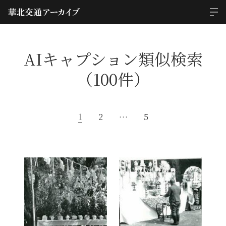
AIキャプション類似検索
（100件）
1
2
…
5