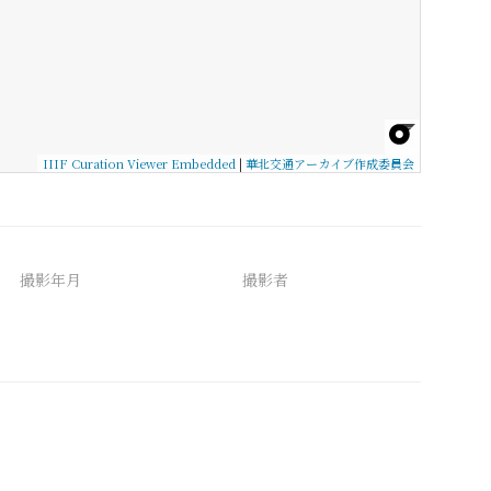
IIIF Curation Viewer Embedded
|
華北交通アーカイブ作成委員会
撮影年月
撮影者
備考