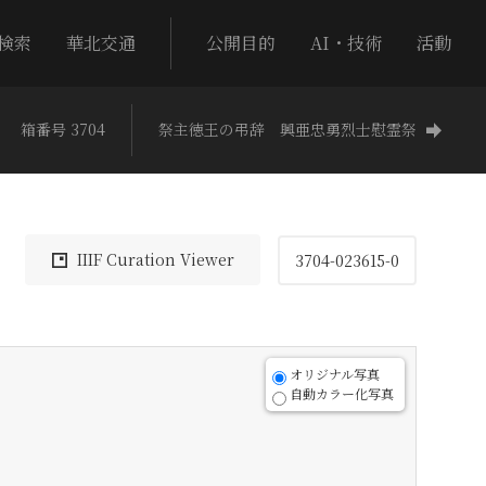
検索
華北交通
公開目的
AI・技術
活動
箱番号 3704
祭主徳王の弔辞 興亜忠勇烈士慰霊祭
IIIF Curation Viewer
3704-023615-0
オリジナル写真
自動カラー化写真