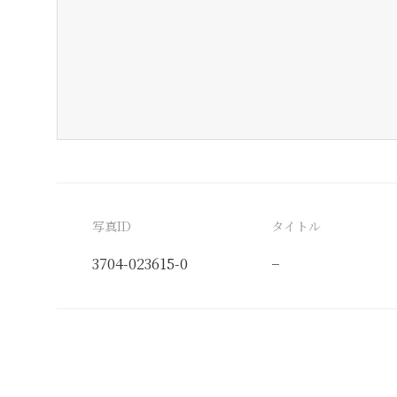
写真ID
タイトル
3704-023615-0
−
分類番号
検閲印