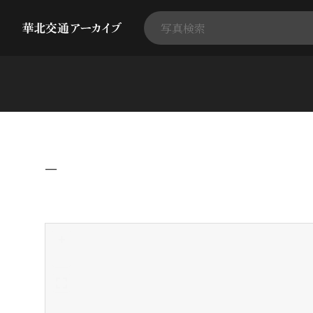
−
+
-