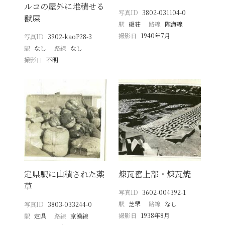
ルコの屋外に堆積せる
写真ID
3802-031104-0
獣屎
駅
碾荘
路線
隴海線
撮影日
1940年7月
写真ID
3902-kaoP28-3
駅
なし
路線
なし
撮影日
不明
定県駅に山積された薬
煉瓦窰上部・煉瓦焼
草
写真ID
3602-004392-1
駅
芝罘
路線
なし
写真ID
3803-033244-0
撮影日
1938年8月
駅
定県
路線
京漢線