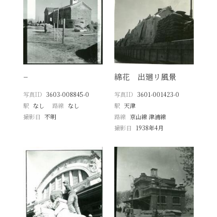
−
綿花 出廻リ風景
写真ID
3603-008845-0
写真ID
3601-001423-0
駅
なし
路線
なし
駅
天津
撮影日
不明
路線
京山線 津浦線
撮影日
1938年4月