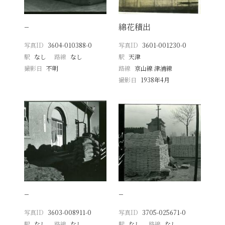
−
綿花積出
写真ID
3604-010388-0
写真ID
3601-001230-0
駅
なし
路線
なし
駅
天津
撮影日
不明
路線
京山線 津浦線
撮影日
1938年4月
−
−
写真ID
3603-008911-0
写真ID
3705-025671-0
駅
なし
路線
なし
駅
なし
路線
なし