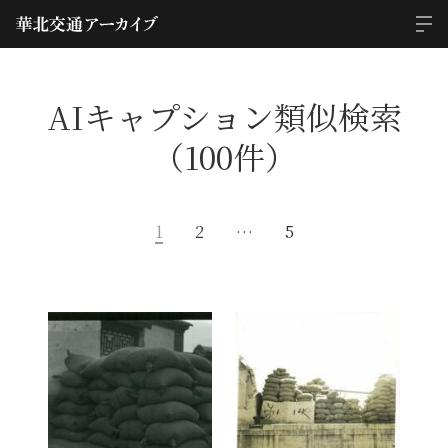
AIキャプション類似検索
（100件）
1
2
…
5