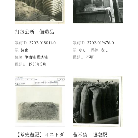
打包公所 備造品
−
写真ID
3702-018011-0
写真ID
3702-019676-0
駅
済南
駅
なし
路線
なし
路線
津浦線 膠済線
撮影日
不明
撮影日
1939年5月
【考史遊記】オストダ
苞米袋 趙墩駅