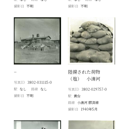
撮影日
不明
撮影日
不明
−
陸揚された荷物
（塩） 小清河
写真ID
3802-031115-0
駅
なし
路線
なし
写真ID
3802-029757-0
撮影日
不明
駅
黄台
路線
小清河 膠済線
撮影日
1940年5月