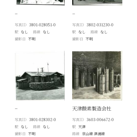
−
−
写真ID
3801-028051-0
写真ID
3802-031230-0
駅
なし
路線
なし
駅
なし
路線
なし
撮影日
不明
撮影日
不明
−
天津酸素製造会社
写真ID
3801-028302-0
写真ID
3603-006672-0
駅
なし
路線
なし
駅
天津
撮影日
不明
路線
京山線 津浦線