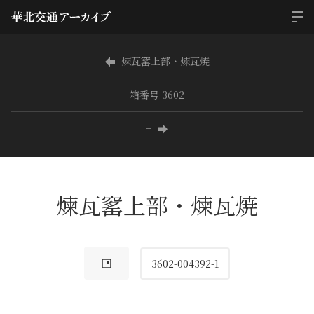
煉瓦窰上部・煉瓦焼
箱番号 3602
−
煉瓦窰上部・煉瓦焼
3602-004392-1