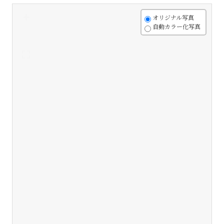
+
オリジナル写真
自動カラー化写真
-