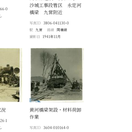
沙城工事段管区 永定河
66-0
橋梁 九営附近
し
写真ID
3806-041130-0
駅
九営
路線
同塘線
撮影日
1941年11月
状況
黄河橋梁架設・材料荷卸
作業
26-1
し
写真ID
3604-010164-0