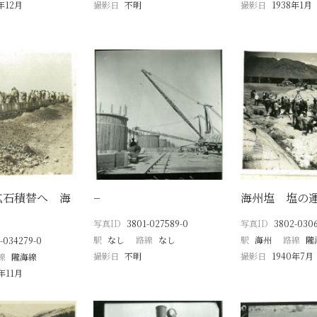
年12月
撮影日
不明
撮影日
1938年1月
鉱石積替へ 海
−
海州塩 塩の
写真ID
3801-027589-0
写真ID
3802-030
駅
なし
路線
なし
駅
海州
路線
隴
-034279-0
撮影日
不明
撮影日
1940年7月
線
隴海線
年11月