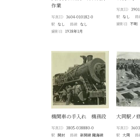
作業
写真ID
3901
駅
なし
路
写真ID
3604-010182-0
撮影日
不明
駅
なし
路線
なし
撮影日
1938年1月
機関車の手入れ 機務段
大同駅ノ
写真ID
3805-038880-0
写真ID
3603
駅
開封
路線
新開線 隴海線
駅
大同
路