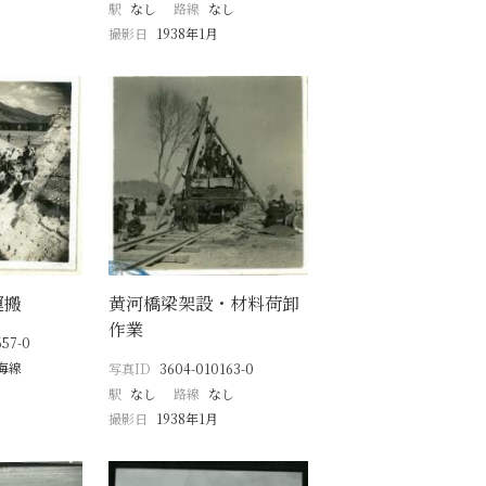
駅
なし
路線
なし
撮影日
1938年1月
運搬
黄河橋梁架設・材料荷卸
作業
657-0
海線
写真ID
3604-010163-0
駅
なし
路線
なし
撮影日
1938年1月