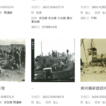
-014763-0
写真ID
3602-006037-0
写真ID
3801-0285
線
同蒲線
駅
北京
駅
なし
路線
な
路線
京包線 京古線 大台線 通州
撮影日
不明
東站線
撮影日
1938年10月
修理
−
黄河橋梁建設
-008331-0
写真ID
3602-006040-0
写真ID
3604-0101
線
京包線 同蒲線
駅
なし
路線
なし
駅
なし
路線
な