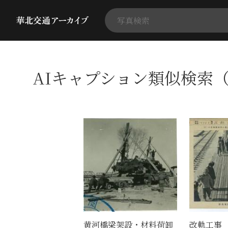
AIキャプション類似検索（
黄河橋梁架設・材料荷卸
改軌工事