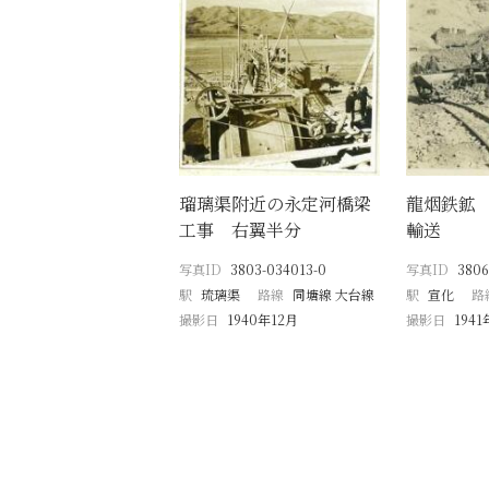
瑠璃渠附近の永定河橋梁
龍烟鉄鉱
工事 右翼半分
輸送
写真ID
3803-034013-0
写真ID
3806
駅
琉璃渠
路線
同塘線 大台線
駅
宣化
路
撮影日
1940年12月
撮影日
1941