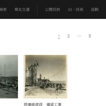
検索
華北交通
公開目的
AI・技術
活動
1
2
…
5
同塘線建設 橋梁工事