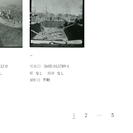
−
12-0
写真ID
3605-013789-1
し
駅
なし
路線
なし
撮影日
不明
1
2
…
5