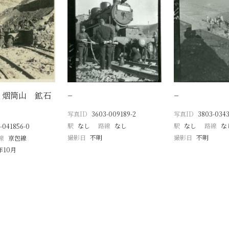
 烟筒山 鉱石
−
−
写真ID
3603-009189-2
写真ID
3803-0343
駅
なし
路線
なし
駅
なし
路線
な
-041856-0
撮影日
不明
撮影日
不明
線
京包線
年10月