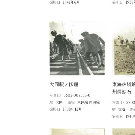
撮影日
1941年6月
撮影日
1938
大同駅ノ修理
東海站燐
州燐鉱石
写真ID
3603-008335-0
駅
大同
路線
京包線 同蒲線
写真ID
3803
撮影日
1938年12月
駅
東海
路
撮影日
1940