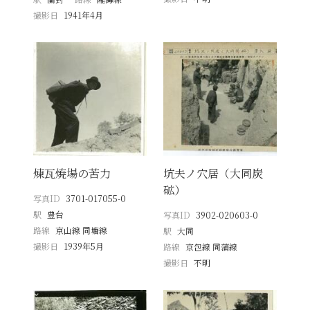
撮影日
1941年4月
煉瓦焼場の苦力
坑夫ノ穴居（大同炭
砿）
写真ID
3701-017055-0
駅
豊台
写真ID
3902-020603-0
路線
京山線 同塘線
駅
大同
撮影日
1939年5月
路線
京包線 同蒲線
撮影日
不明