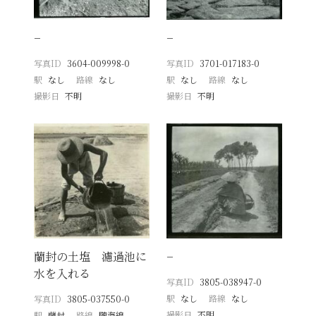
−
−
写真ID
3604-009998-0
写真ID
3701-017183-0
駅
なし
路線
なし
駅
なし
路線
なし
撮影日
不明
撮影日
不明
蘭封の土塩 濾過池に
−
水を入れる
写真ID
3805-038947-0
駅
なし
路線
なし
写真ID
3805-037550-0
撮影日
不明
駅
蘭封
路線
隴海線