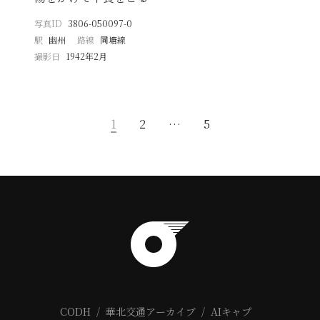
写真ID
3806-050097-0
駅
幽州
路線
同塘線
撮影日
1942年2月
1
2
…
5
CODH
華北交通アーカイブ
AIキャプ