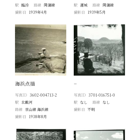
駅
臨汾
路線
同蒲線
駅
運城
路線
同蒲線
撮影日
1939年4月
撮影日
1939年5月
海浜点描
−
写真ID
3602-004713-2
写真ID
3701-016751-0
駅
北戴河
駅
なし
路線
なし
路線
京山線 海浜線
撮影日
不明
撮影日
1938年8月