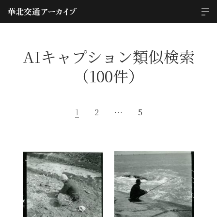
AIキャプション類似検索
（100件）
1
2
…
5