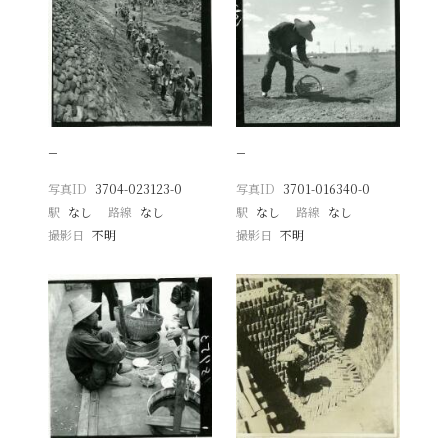
−
−
写真ID
3704-023123-0
写真ID
3701-016340-0
駅
なし
路線
なし
駅
なし
路線
なし
撮影日
不明
撮影日
不明