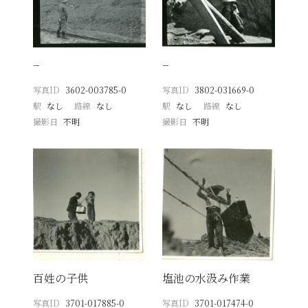
−
−
写真ID
3602-003785-0
写真ID
3802-031669-0
駅
なし
路線
なし
駅
なし
路線
なし
撮影日
不明
撮影日
不明
百姓の子供
塩池の水汲み作業
写真ID
3701-017885-0
写真ID
3701-017474-0