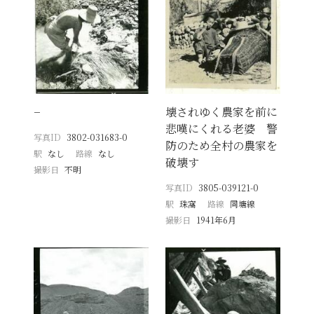
−
壊されゆく農家を前に
悲嘆にくれる老婆 警
写真ID
3802-031683-0
防のため全村の農家を
駅
なし
路線
なし
破壊す
撮影日
不明
写真ID
3805-039121-0
駅
珠窩
路線
同塘線
撮影日
1941年6月