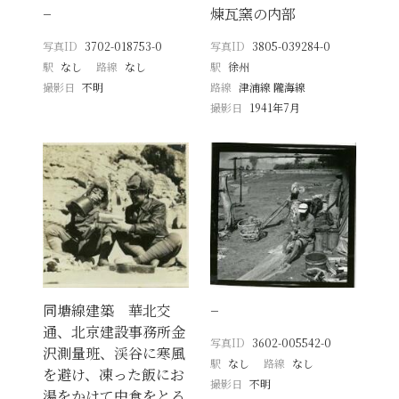
−
煉瓦窯の内部
写真ID
3702-018753-0
写真ID
3805-039284-0
駅
なし
路線
なし
駅
徐州
撮影日
不明
路線
津浦線 隴海線
撮影日
1941年7月
同塘線建築 華北交
−
通、北京建設事務所金
写真ID
3602-005542-0
沢測量班、渓谷に寒風
駅
なし
路線
なし
を避け、凍った飯にお
撮影日
不明
湯をかけて中食をとる