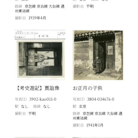
路線
京包線 京古線 大台線 通
撮影日
不明
州東站線
撮影日
1939年4月
【考史遊記】賈誼像
お正月の子供
写真ID
3902-kao011-0
写真ID
3804-034676-0
駅
なし
路線
なし
駅
北京
撮影日
不明
路線
京包線 京古線 大台線 通
州東站線
撮影日
1941年1月