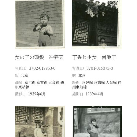
女の子の頭髪 冲笄天
丁香と少女 南池子
写真ID
3702-018853-0
写真ID
3701-016075-0
駅
北京
駅
北京
路線
京包線 京古線 大台線 通
路線
京包線 京古線 大台線 通
州東站線
州東站線
撮影日
1939年6月
撮影日
1939年4月