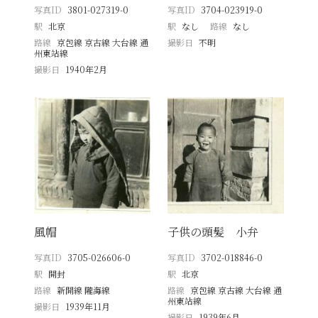
写真ID
3801-027319-0
写真ID
3704-023919-0
駅
北京
駅
なし
路線
なし
路線
京包線 京古線 大台線 通
撮影日
不明
州東站線
撮影日
1940年2月
風帽
子供の頭髪 小弁
写真ID
3705-026606-0
写真ID
3702-018846-0
駅
開封
駅
北京
路線
新開線 隴海線
路線
京包線 京古線 大台線 通
州東站線
撮影日
1939年11月
撮影日
1939年6月