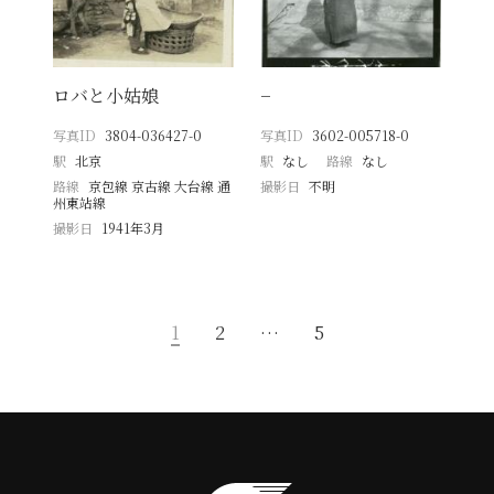
ロバと小姑娘
−
写真ID
3804-036427-0
写真ID
3602-005718-0
駅
北京
駅
なし
路線
なし
路線
京包線 京古線 大台線 通
撮影日
不明
州東站線
撮影日
1941年3月
1
2
…
5