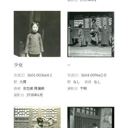
少女
−
写真ID
3601-003664-1
写真ID
3604-009662-0
駅
大同
駅
なし
路線
なし
路線
京包線 同蒲線
撮影日
不明
撮影日
1938年6月