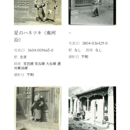
足のハネツキ（南河
−
沿）
写真ID
3804-036429-0
駅
なし
路線
なし
写真ID
3604-009665-0
撮影日
不明
駅
北京
路線
京包線 京古線 大台線 通
州東站線
撮影日
不明