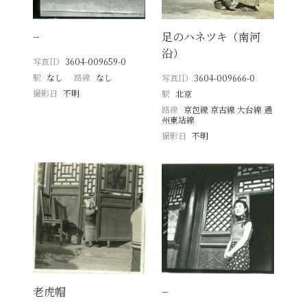
−
足のハネツキ（南河
沿）
写真ID
3604-009659-0
駅
なし
路線
なし
写真ID
3604-009666-0
撮影日
不明
駅
北京
路線
京包線 京古線 大台線 通
州東站線
撮影日
不明
老虎帽
−