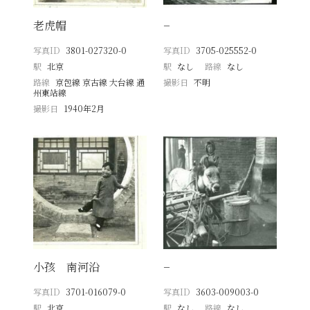
老虎帽
−
写真ID
3801-027320-0
写真ID
3705-025552-0
駅
北京
駅
なし
路線
なし
路線
京包線 京古線 大台線 通
撮影日
不明
州東站線
撮影日
1940年2月
小孩 南河沿
−
写真ID
3701-016079-0
写真ID
3603-009003-0
駅
北京
駅
なし
路線
なし