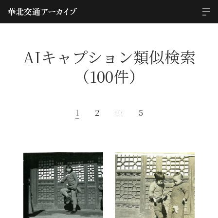
AIキャプション類似検索
（100件）
1
2
…
5