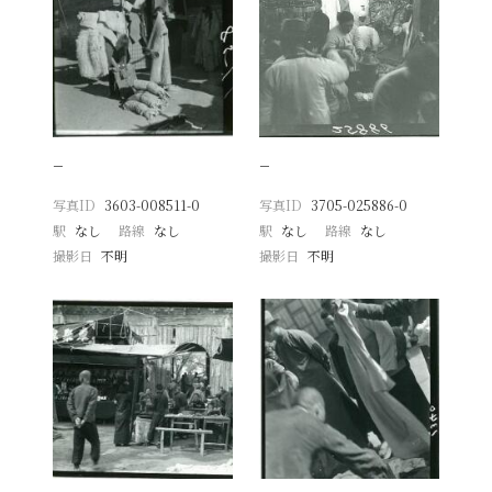
−
−
写真ID
3603-008511-0
写真ID
3705-025886-0
駅
なし
路線
なし
駅
なし
路線
なし
撮影日
不明
撮影日
不明