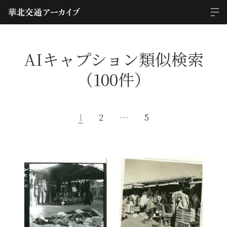
AIキャプション類似検索
（100件）
1
2
…
5