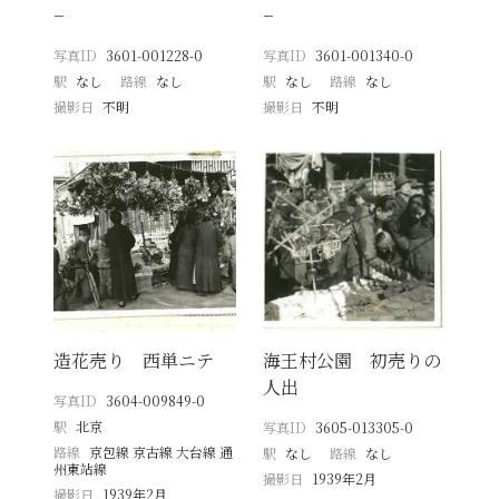
−
−
写真ID
3601-001228-0
写真ID
3601-001340-0
駅
なし
路線
なし
駅
なし
路線
なし
撮影日
不明
撮影日
不明
造花売り 西単ニテ
海王村公園 初売りの
人出
写真ID
3604-009849-0
駅
北京
写真ID
3605-013305-0
路線
京包線 京古線 大台線 通
駅
なし
路線
なし
州東站線
撮影日
1939年2月
撮影日
1939年2月