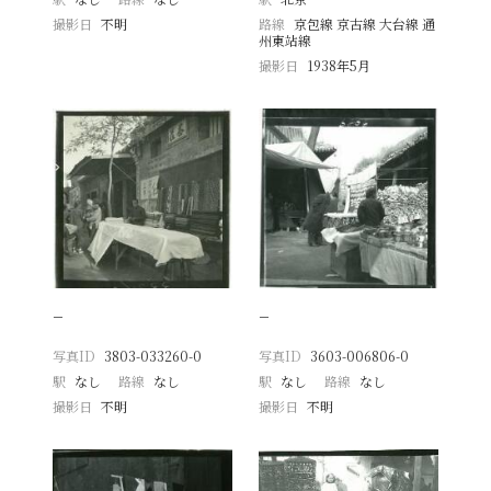
撮影日
不明
路線
京包線 京古線 大台線 通
州東站線
撮影日
1938年5月
−
−
写真ID
3803-033260-0
写真ID
3603-006806-0
駅
なし
路線
なし
駅
なし
路線
なし
撮影日
不明
撮影日
不明