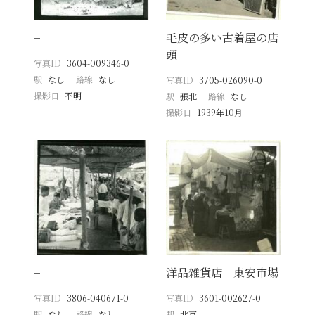
−
毛皮の多い古着屋の店
頭
写真ID
3604-009346-0
駅
なし
路線
なし
写真ID
3705-026090-0
撮影日
不明
駅
張北
路線
なし
撮影日
1939年10月
−
洋品雑貨店 東安市場
写真ID
3806-040671-0
写真ID
3601-002627-0
駅
なし
路線
なし
駅
北京