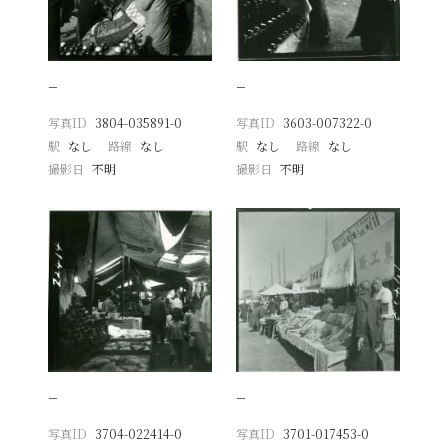
−
−
写真ID
3804-035891-0
写真ID
3603-007322-0
駅
なし
路線
なし
駅
なし
路線
なし
撮影日
不明
撮影日
不明
−
−
写真ID
3704-022414-0
写真ID
3701-017453-0