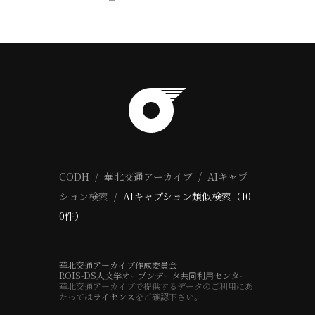
CODH
華北交通アーカイブ
AIキャプ
ション検索
AIキャプション類似検索（10
0件）
華北交通アーカイブ作成委員会
ROIS-DS人文学オープンデータ共同利用センター
華北交通アーカイブで提供するデータのご利用にあ
たっては
ライセンス
をご確認下さい。