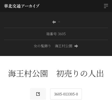
−
箱番号 3605
女の髪飾り 海王村公園
海王村公園 初売りの人出
3605-013305-0