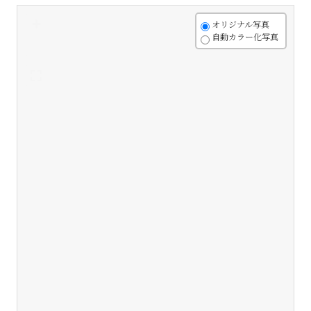
+
オリジナル写真
自動カラー化写真
-