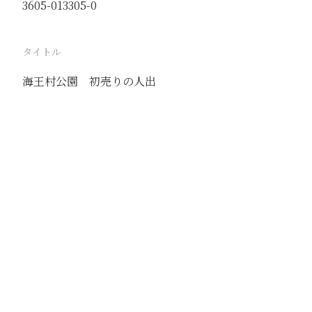
3605-013305-0
タイトル
海王村公園 初売りの人出
駅
路線
撮影年月
1939年2月
撮影者