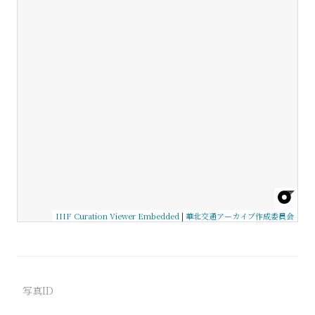
IIIF Curation Viewer Embedded
|
華北交通アーカイブ作成委員会
写真ID