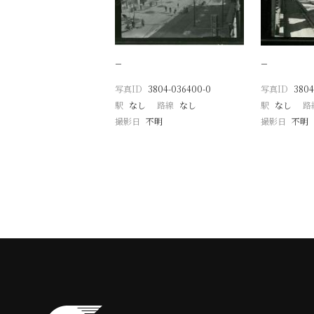
−
−
写真ID
3804-036400-0
写真ID
3804
駅
なし
路線
なし
駅
なし
路
撮影日
不明
撮影日
不明