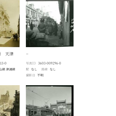
街 天津
−
13-0
写真ID
3603-009296-0
山線 津浦線
駅
なし
路線
なし
月
撮影日
不明