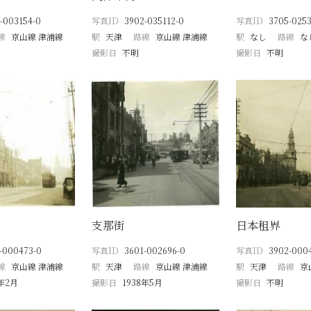
-003154-0
写真ID
3902-035112-0
写真ID
3705-0253
線
京山線 津浦線
駅
天津
路線
京山線 津浦線
駅
なし
路線
な
撮影日
不明
撮影日
不明
支那街
日本租界
-000473-0
写真ID
3601-002696-0
写真ID
3902-000
線
京山線 津浦線
駅
天津
路線
京山線 津浦線
駅
天津
路線
京
8年2月
撮影日
1938年5月
撮影日
不明