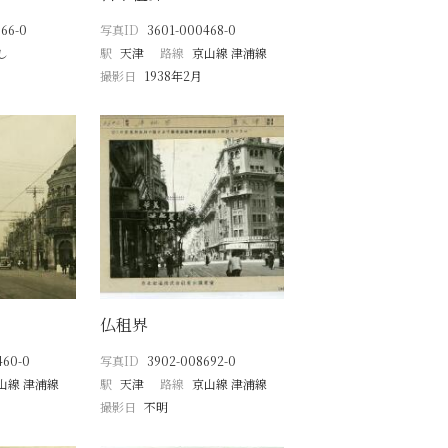
66-0
写真ID
3601-000468-0
し
駅
天津
路線
京山線 津浦線
撮影日
1938年2月
仏租界
460-0
写真ID
3902-008692-0
山線 津浦線
駅
天津
路線
京山線 津浦線
撮影日
不明