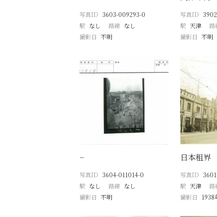
写真ID
3603-009293-0
写真ID
3902
駅
なし
路線
なし
駅
天津
路
撮影日
不明
撮影日
不明
−
日本租界
写真ID
3604-011014-0
写真ID
3601
駅
なし
路線
なし
駅
天津
路
撮影日
不明
撮影日
193