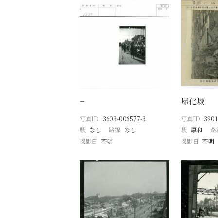
−
帰化城
写真ID
3603-006577-3
写真ID
3901
駅
なし
路線
なし
駅
厚和
路
撮影日
不明
撮影日
不明