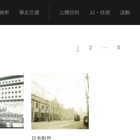
検索
華北交通
公開目的
AI・技術
活動
1
2
…
5
日本租界