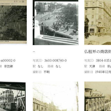
−
仏租界の商店
-n00002-0
写真ID
3603-008740-0
写真ID
3804-0351
線
京包線
駅
なし
路線
なし
駅
天津
路線
京
撮影日
不明
撮影日
1940年12