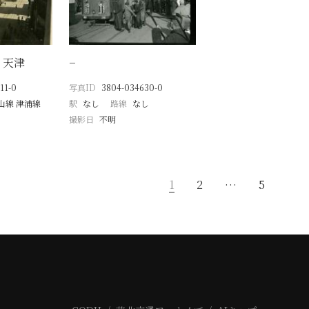
 天津
−
11-0
写真ID
3804-034630-0
山線 津浦線
駅
なし
路線
なし
月
撮影日
不明
1
2
…
5