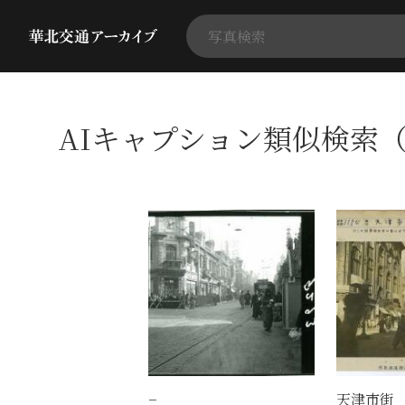
AIキャプション類似検索（
−
天津市街