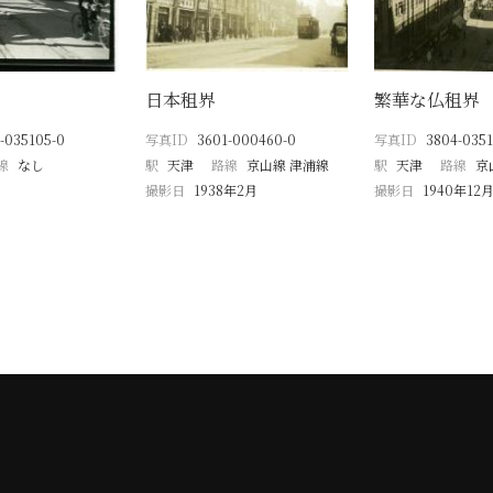
日本租界
繁華な仏租界
-035105-0
写真ID
3601-000460-0
写真ID
3804-0351
線
なし
駅
天津
路線
京山線 津浦線
駅
天津
路線
京
撮影日
1938年2月
撮影日
1940年12