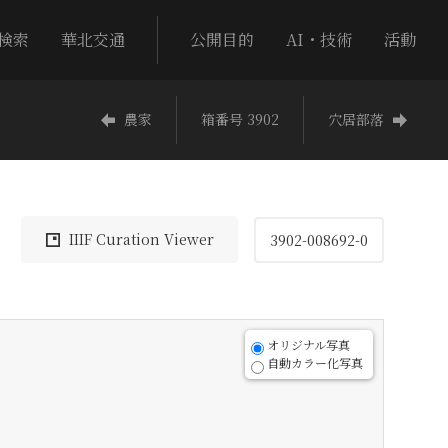
検索
華北交通
公開目的
AI・技術
活動
農家
箱番号 3902
穴居部落
IIIF Curation Viewer
3902-008692-0
オリジナル写真
自動カラー化写真