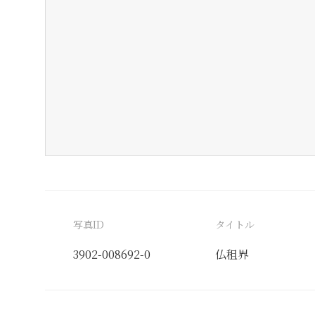
写真ID
タイトル
3902-008692-0
仏租界