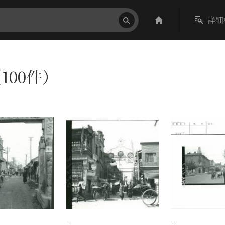
詳細
100件）
−
−