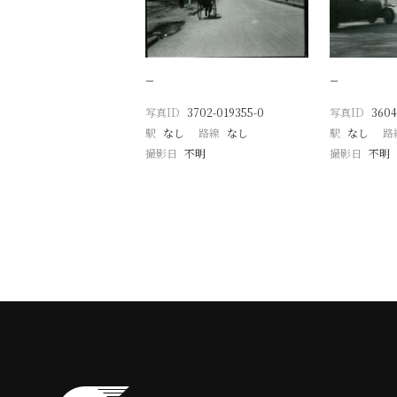
−
−
写真ID
3702-019355-0
写真ID
3604
駅
なし
路線
なし
駅
なし
路
撮影日
不明
撮影日
不明