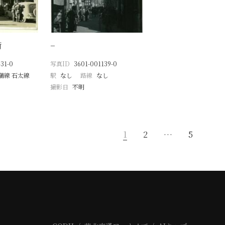
街
−
31-0
写真ID
3601-001139-0
蒲線 石太線
駅
なし
路線
なし
撮影日
不明
1
2
…
5