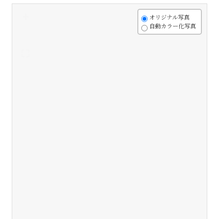
+
オリジナル写真
自動カラー化写真
-