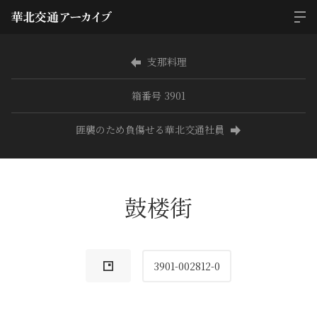
支那料理
箱番号 3901
匪襲のため負傷せる華北交通社員
鼓楼街
3901-002812-0