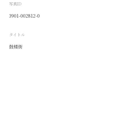
写真ID
3901-002812-0
タイトル
鼓楼街
駅
大同
路線
京包線
同蒲線