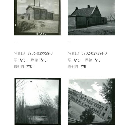
−
−
写真ID
3806-039958-0
写真ID
3802-029384-0
駅
なし
路線
なし
駅
なし
路線
なし
撮影日
不明
撮影日
不明