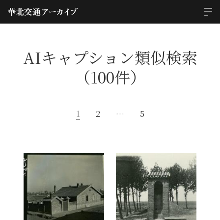
AIキャプション類似検索
（100件）
1
2
…
5