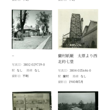
−
蘭村紙厰 太原より西
北約七里
写真ID
3802-029739-0
駅
なし
路線
なし
写真ID
3804-035646-0
撮影日
不明
駅
蘭村
路線
なし
撮影日
1940年5月