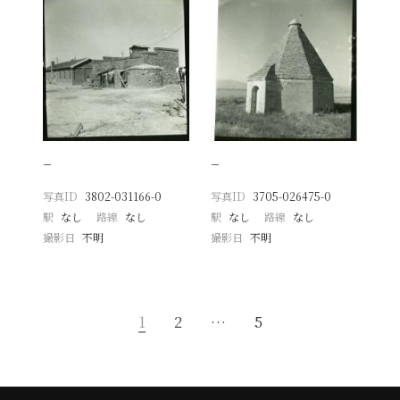
−
−
写真ID
3802-031166-0
写真ID
3705-026475-0
駅
なし
路線
なし
駅
なし
路線
なし
撮影日
不明
撮影日
不明
1
2
…
5