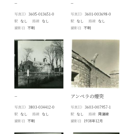
−
−
写真ID
3605-013651-0
写真ID
3601-003698-0
駅
なし
路線
なし
駅
なし
路線
なし
撮影日
不明
撮影日
不明
−
アンペラの煙突
写真ID
3803-034412-0
写真ID
3603-007957-1
駅
なし
路線
なし
駅
なし
路線
同蒲線
撮影日
不明
撮影日
1938年12月