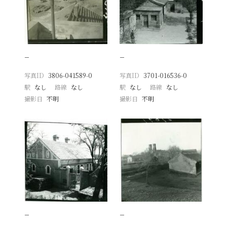
−
−
写真ID
3806-041589-0
写真ID
3701-016536-0
駅
なし
路線
なし
駅
なし
路線
なし
撮影日
不明
撮影日
不明
−
−