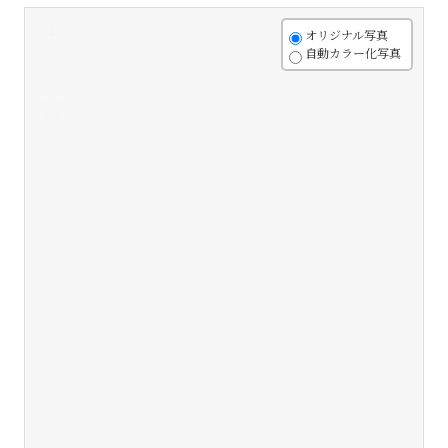
+
オリジナル写真
自動カラー化写真
-