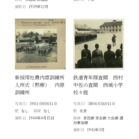
撮影日
1939年12月
新採用社員内原訓練所
鉄道青年隊査閲 西村
入所式（黙樹） 内原
中佐の査閲 西城小学
訓練所
校々庭
写真ID
3901-000011-0
写真ID
3804-036011-0
駅
なし
路線
なし
駅
北京
撮影日
1944年4月15日
路線
京包線 京古線 大台線 通
州東站線
撮影日
1941年3月