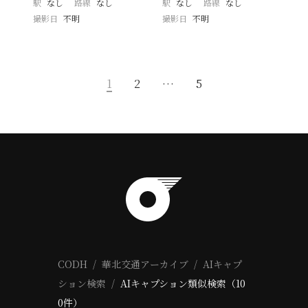
駅
なし
路線
なし
駅
なし
路線
なし
撮影日
不明
撮影日
不明
1
2
…
5
CODH
華北交通アーカイブ
AIキャプ
ション検索
AIキャプション類似検索（10
0件）