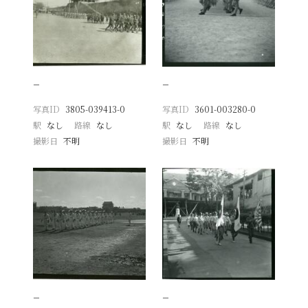
−
−
写真ID
3805-039413-0
写真ID
3601-003280-0
駅
なし
路線
なし
駅
なし
路線
なし
撮影日
不明
撮影日
不明
−
−