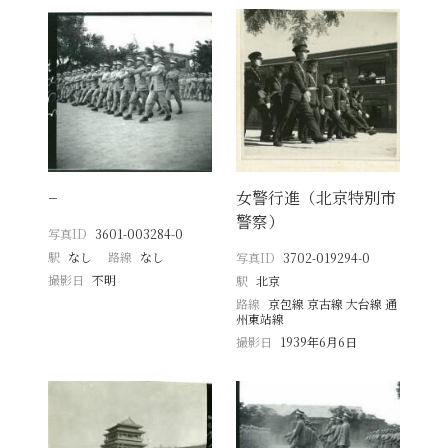
−
女警行進（北京特別市
警察）
写真ID
3601-003284-0
駅
なし
路線
なし
写真ID
3702-019294-0
撮影日
不明
駅
北京
路線
京包線 京古線 大台線 通
州東站線
撮影日
1939年6月6日