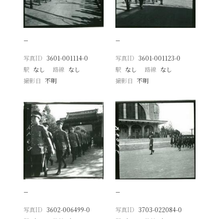
−
−
写真ID
3601-001114-0
写真ID
3601-001123-0
駅
なし
路線
なし
駅
なし
路線
なし
撮影日
不明
撮影日
不明
−
−
写真ID
3602-006499-0
写真ID
3703-022084-0