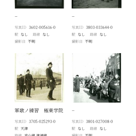
−
−
写真ID
3602-005616-0
写真ID
3803-033644-0
駅
なし
路線
なし
駅
なし
路線
なし
撮影日
不明
撮影日
不明
軍歌ノ練習 極東学院
−
写真ID
3705-025293-0
写真ID
3801-027008-0
駅
天津
駅
なし
路線
なし
路線
京山線 津浦線
撮影日
不明