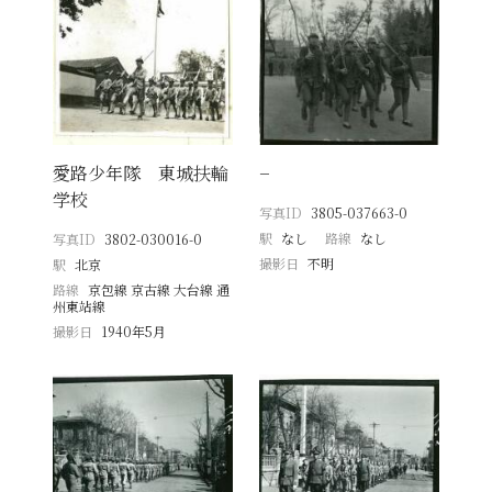
愛路少年隊 東城扶輪
−
学校
写真ID
3805-037663-0
駅
なし
路線
なし
写真ID
3802-030016-0
撮影日
不明
駅
北京
路線
京包線 京古線 大台線 通
州東站線
撮影日
1940年5月