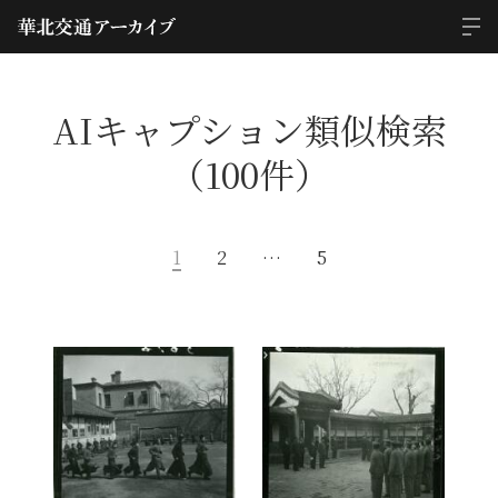
AIキャプション類似検索
（100件）
1
2
…
5