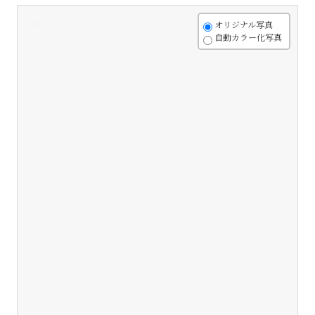
+
オリジナル写真
自動カラー化写真
-