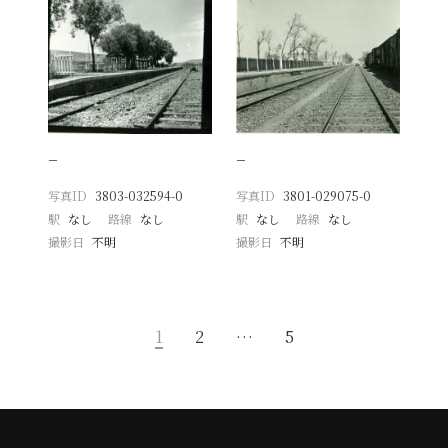
−
−
写真ID
3803-032594-0
写真ID
3801-029075-0
駅
なし
路線
なし
駅
なし
路線
なし
撮影日
不明
撮影日
不明
1
2
…
5