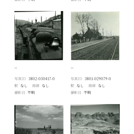
−
−
写真ID
3802-030417-0
写真ID
3801-029079-0
駅
なし
路線
なし
駅
なし
路線
なし
撮影日
不明
撮影日
不明