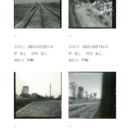
−
−
写真ID
3803-032557-0
写真ID
3602-005741-0
駅
なし
路線
なし
駅
なし
路線
なし
撮影日
不明
撮影日
不明
−
−