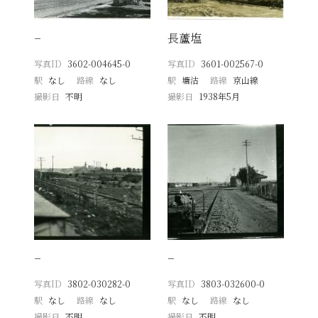
−
長蘆塩
写真ID
3602-004645-0
写真ID
3601-002567-0
駅
なし
路線
なし
駅
塘沽
路線
京山線
撮影日
不明
撮影日
1938年5月
−
−
写真ID
3802-030282-0
写真ID
3803-032600-0
駅
なし
路線
なし
駅
なし
路線
なし
撮影日
不明
撮影日
不明