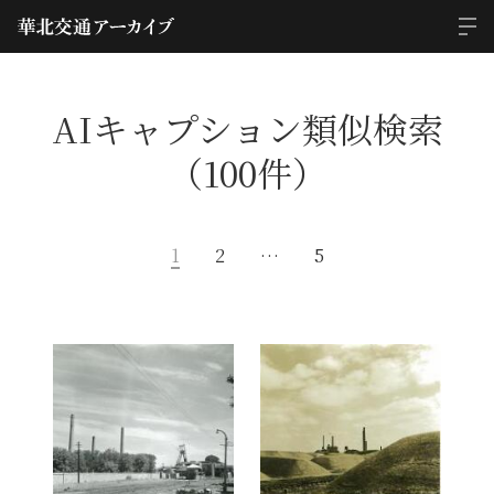
AIキャプション類似検索
（100件）
1
2
…
5