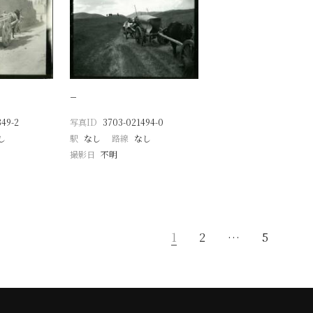
−
49-2
写真ID
3703-021494-0
し
駅
なし
路線
なし
撮影日
不明
1
2
…
5