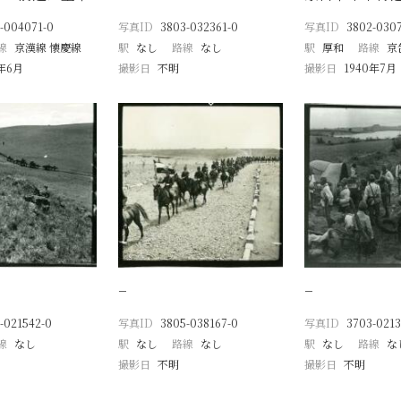
-004071-0
写真ID
3803-032361-0
写真ID
3802-0307
線
京漢線 懐慶線
駅
なし
路線
なし
駅
厚和
路線
京
8年6月
撮影日
不明
撮影日
1940年7月
−
−
-021542-0
写真ID
3805-038167-0
写真ID
3703-0213
線
なし
駅
なし
路線
なし
駅
なし
路線
な
撮影日
不明
撮影日
不明