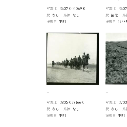
写真ID
3602-004069-0
写真ID
3602
駅
なし
路線
なし
駅
清化
路
撮影日
不明
撮影日
193
−
−
写真ID
3805-038166-0
写真ID
3703
駅
なし
路線
なし
駅
なし
路
撮影日
不明
撮影日
不明