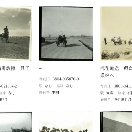
騎馬教練 貝子
−
棉花輸送 県
県站へ
写真ID
3804-035870-0
駅
なし
路線
なし
-021664-2
写真ID
3806-0411
撮影日
不明
路線
なし
駅
晋県
路線
石
9年7月
撮影日
1941年11月