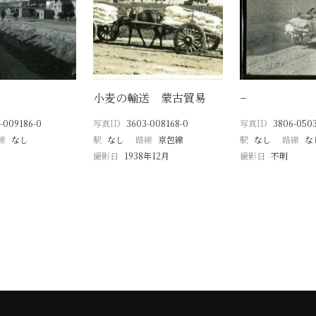
小麦の輸送 蒙古貿易
−
-009186-0
写真ID
3603-008168-0
写真ID
3806-0503
線
なし
駅
なし
路線
京包線
駅
なし
路線
な
撮影日
1938年12月
撮影日
不明