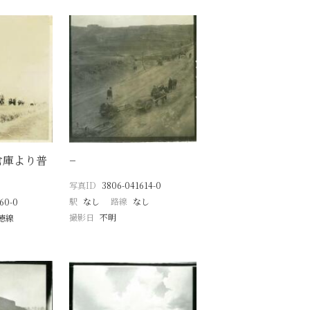
倉庫より普
−
写真ID
3806-041614-0
駅
なし
路線
なし
60-0
撮影日
不明
徳線