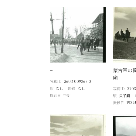
−
蒙古軍の
廟
写真ID
3603-009267-0
駅
なし
路線
なし
写真ID
3703
撮影日
不明
駅
貝子廟
撮影日
193