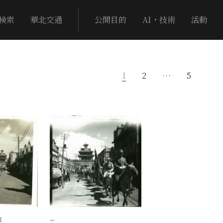
検索
華北交通
公開目的
AI・技術
活動
1
2
…
5
進
−