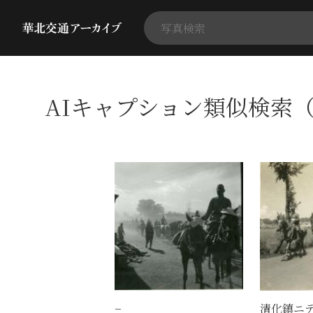
AIキャプション類似検索（
−
清化鎮ニ