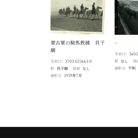
蒙古軍の騎馬教練 貝子
−
廟
写真ID
3603
駅
なし
路
写真ID
3703-021663-0
撮影日
不明
駅
貝子廟
路線
なし
撮影日
1939年7月