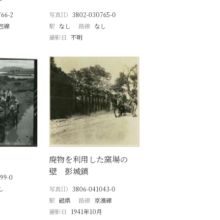
66-2
写真ID
3802-030765-0
包線
駅
なし
路線
なし
撮影日
不明
廃物を利用した窯場の
壁 彭城鎮
99-0
し
写真ID
3806-041043-0
駅
磁県
路線
京漢線
撮影日
1941年10月