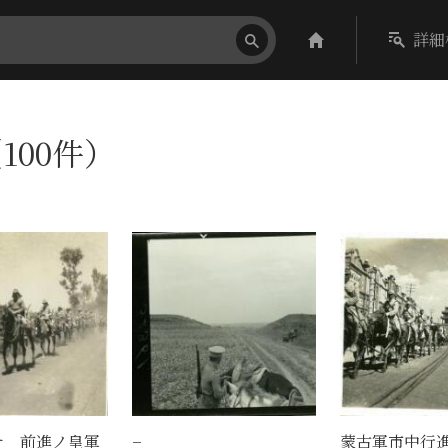
詳細
100件）
テ 前進ノ皇軍
−
蒙古軍市中行