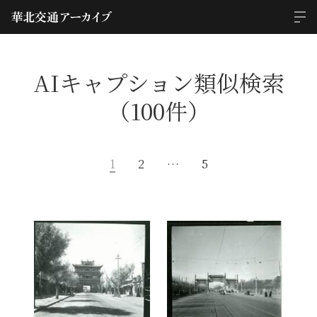
AIキャプション類似検索
（100件）
1
2
…
5