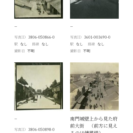
−
−
写真ID
3806-050866-0
写真ID
3601-003690-0
駅
なし
路線
なし
駅
なし
路線
なし
撮影日
不明
撮影日
不明
−
南門城壁上から見た府
前大街 （前方に見え
写真ID
3806-050898-0
るのは情風楼）