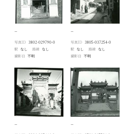
−
−
写真ID
3802-029790-0
写真ID
3805-037254-0
駅
なし
路線
なし
駅
なし
路線
なし
撮影日
不明
撮影日
不明
−
−