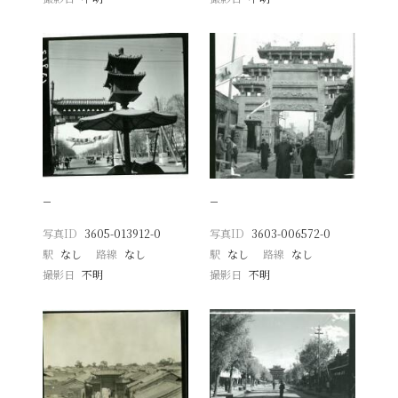
−
−
写真ID
3605-013912-0
写真ID
3603-006572-0
駅
なし
路線
なし
駅
なし
路線
なし
撮影日
不明
撮影日
不明