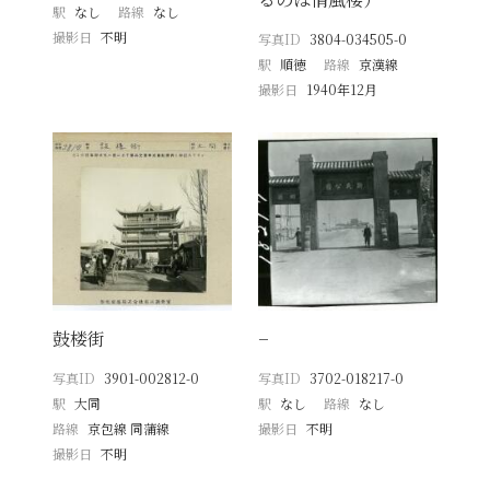
駅
なし
路線
なし
撮影日
不明
写真ID
3804-034505-0
駅
順徳
路線
京漢線
撮影日
1940年12月
鼓楼街
−
写真ID
3901-002812-0
写真ID
3702-018217-0
駅
大同
駅
なし
路線
なし
路線
京包線 同蒲線
撮影日
不明
撮影日
不明