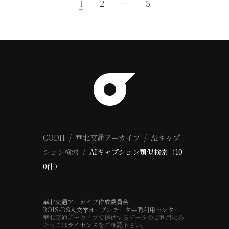
1
2
…
5
CODH
華北交通アーカイブ
AIキャプ
ション検索
AIキャプション類似検索（10
0件）
華北交通アーカイブ作成委員会
ROIS-DS人文学オープンデータ共同利用センター
華北交通アーカイブで提供するデータのご利用にあ
たっては
ライセンス
をご確認下さい。