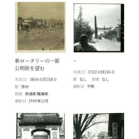
新ロータリーの一部
−
公明街を望む
写真ID
3702-018241-0
駅
なし
路線
なし
写真ID
3804-035318-0
撮影日
不明
駅
徐州
路線
津浦線 隴海線
撮影日
1940年11月