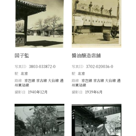
国子監
醬油醸造店舗
写真ID
3803-033872-0
写真ID
3702-020036-0
駅
北京
駅
北京
路線
京包線 京古線 大台線 通
路線
京包線 京古線 大台線 通
州東站線
州東站線
撮影日
1940年12月
撮影日
1939年6月