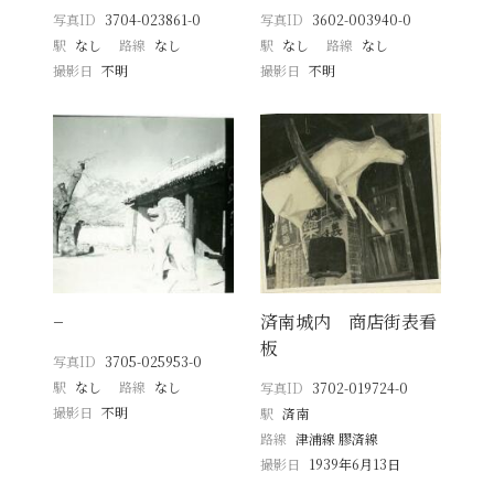
写真ID
3704-023861-0
写真ID
3602-003940-0
駅
なし
路線
なし
駅
なし
路線
なし
撮影日
不明
撮影日
不明
−
済南城内 商店街表看
板
写真ID
3705-025953-0
駅
なし
路線
なし
写真ID
3702-019724-0
撮影日
不明
駅
済南
路線
津浦線 膠済線
撮影日
1939年6月13日