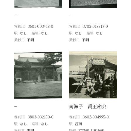
−
−
写真ID
3601-003418-0
写真ID
3702-018919-0
駅
なし
路線
なし
駅
なし
路線
なし
撮影日
不明
撮影日
不明
−
南海子 禹王廟会
写真ID
3803-032150-0
写真ID
3602-004995-0
駅
なし
路線
なし
駅
包頭
撮影日
不明
路線
京包線 大青山線