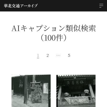
AIキャプション類似検索
（100件）
1
2
…
5