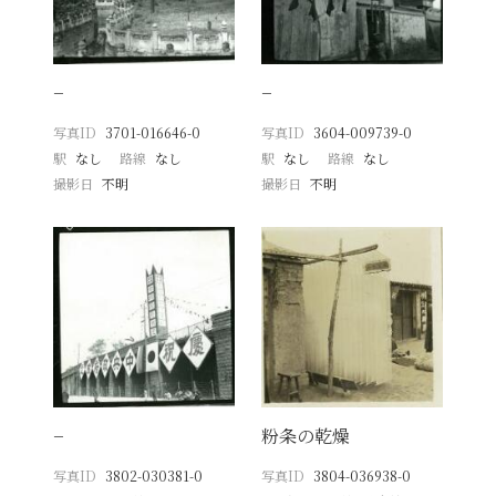
−
−
写真ID
3701-016646-0
写真ID
3604-009739-0
駅
なし
路線
なし
駅
なし
路線
なし
撮影日
不明
撮影日
不明
−
粉条の乾燥
写真ID
3802-030381-0
写真ID
3804-036938-0