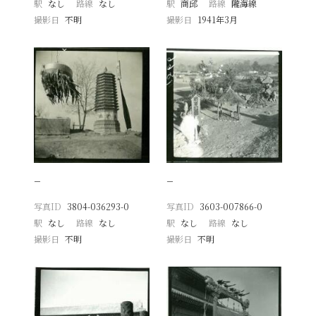
駅
なし
路線
なし
駅
商邱
路線
隴海線
撮影日
不明
撮影日
1941年3月
−
−
写真ID
3804-036293-0
写真ID
3603-007866-0
駅
なし
路線
なし
駅
なし
路線
なし
撮影日
不明
撮影日
不明