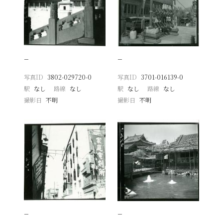
−
−
写真ID
3802-029720-0
写真ID
3701-016139-0
駅
なし
路線
なし
駅
なし
路線
なし
撮影日
不明
撮影日
不明
−
−