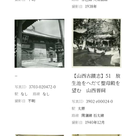
撮影日
1938年
−
【山西古蹟志】51 放
生池をへだて聖母殿を
写真ID
3703-020472-0
望む 山西晋祠
駅
なし
路線
なし
撮影日
不明
写真ID
3902-r00024-0
駅
太原
路線
同蒲線 石太線
撮影日
1940年12月