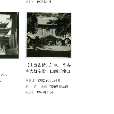
撮影日
1938年6月
【山西古蹟志】90 聖寿
寺大雄宝殿 山西天龍山
850-0
し
写真ID
3902-r00054-0
駅
太原
路線
同蒲線 石太線
撮影日
1940年12月