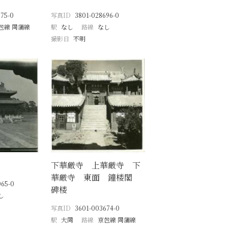
75-0
写真ID
3801-028696-0
包線 同蒲線
駅
なし
路線
なし
撮影日
不明
下華厳寺 上華厳寺 下
華厳寺 東面 鐘楼閣
065-0
碑楼
し
写真ID
3601-003674-0
駅
大同
路線
京包線 同蒲線