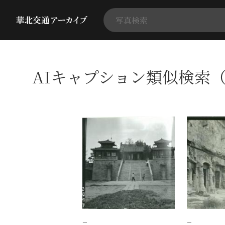
AIキャプション類似検索（
−
−