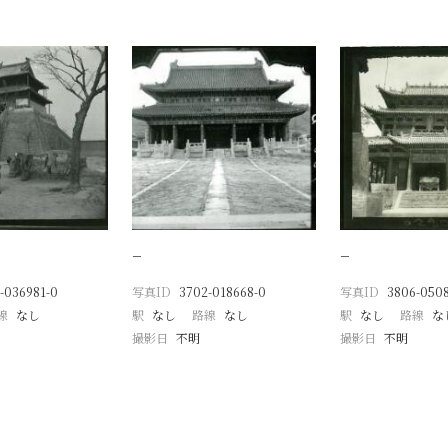
−
−
-036981-0
写真ID
3702-018668-0
写真ID
3806-050
線
なし
駅
なし
路線
なし
駅
なし
路線
な
撮影日
不明
撮影日
不明