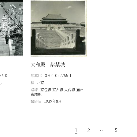
大和殿 紫禁城
36-0
写真ID
3704-022755-1
し
駅
北京
路線
京包線 京古線 大台線 通州
東站線
撮影日
1939年8月
1
2
…
5