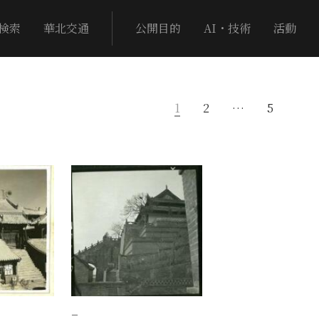
検索
華北交通
公開目的
AI・技術
活動
1
2
…
5
−