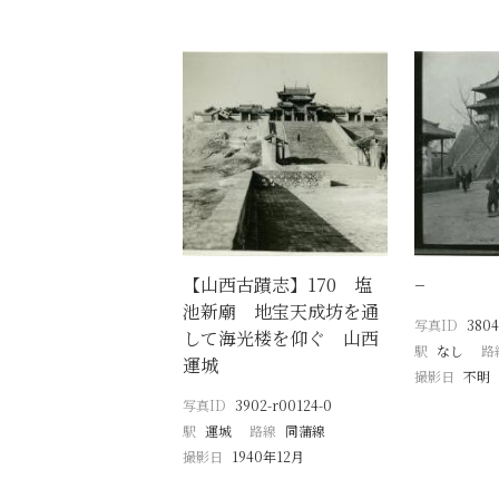
【山西古蹟志】170 塩
−
池新廟 地宝天成坊を通
写真ID
3804
して海光楼を仰ぐ 山西
駅
なし
路
運城
撮影日
不明
写真ID
3902-r00124-0
駅
運城
路線
同蒲線
撮影日
1940年12月