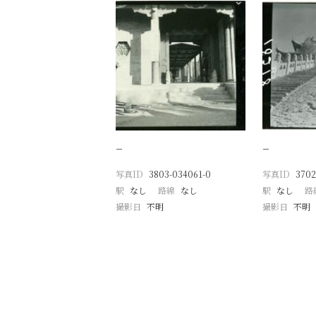
−
−
写真ID
3803-034061-0
写真ID
3702
駅
なし
路線
なし
駅
なし
路
撮影日
不明
撮影日
不明