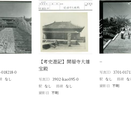
【考史遊記】開福寺大雄
−
宝殿
-018218-0
写真ID
3701-0171
線
なし
駅
なし
路線
な
写真ID
3902-kao095-0
撮影日
不明
駅
なし
路線
なし
撮影日
不明