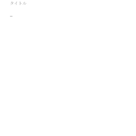
タイトル
−
駅
路線
撮影年月
撮影者