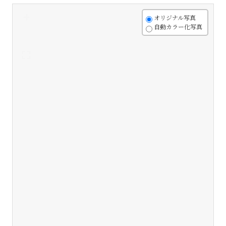
+
オリジナル写真
自動カラー化写真
-