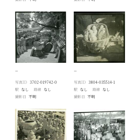
−
−
写真ID
3702-019742-0
写真ID
3804-035514-1
駅
なし
路線
なし
駅
なし
路線
なし
撮影日
不明
撮影日
不明