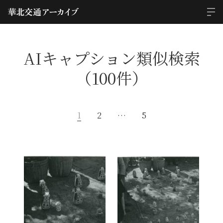
AIキャプション類似検索
（100件）
1
2
…
5