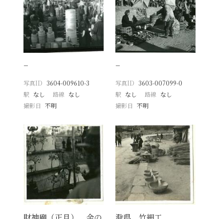
−
−
写真ID
3604-009610-3
写真ID
3603-007099-0
駅
なし
路線
なし
駅
なし
路線
なし
撮影日
不明
撮影日
不明
財神廟（正月） 金の
滁県 竹細工