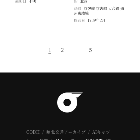
撮影日
不明
駅
北京
路線
京包線 京古線 大台線 通
州東站線
撮影日
1939年2月
1
2
…
5
CODH
華北交通アーカイブ
AIキャプ