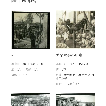
撮影日
1941年12月
−
盂蘭盆会の用意
写真ID
3804-036175-0
写真ID
3602-004516-0
駅
なし
路線
なし
駅
北京
撮影日
不明
路線
京包線 京古線 大台線 通
州東站線
撮影日
1938年8月