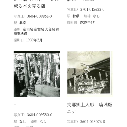
成る木を売る店
写真ID
3701-015623-0
駅
滁県
路線
なし
写真ID
3604-009861-0
撮影日
1939年4月
駅
北京
路線
京包線 京古線 大台線 通
州東站線
撮影日
1939年2月
−
支那郷土人形 瑠璃厰
ニテ
写真ID
3604-009580-0
駅
なし
路線
なし
写真ID
3604-013076-0