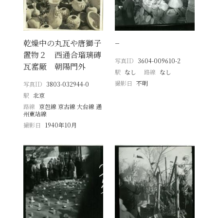
乾燥中の丸瓦や唐獅子
−
置物２ 西通合瑠璃磚
写真ID
3604-009610-2
瓦窰厰 朝陽門外
駅
なし
路線
なし
撮影日
不明
写真ID
3803-032944-0
駅
北京
路線
京包線 京古線 大台線 通
州東站線
撮影日
1940年10月