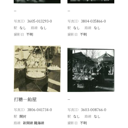
−
−
写真ID
3605-013293-0
写真ID
3804-035866-0
駅
なし
路線
なし
駅
なし
路線
なし
撮影日
不明
撮影日
不明
打糖―飴屋
−
写真ID
3806-041734-0
写真ID
3603-008766-0
駅
開封
駅
なし
路線
なし
路線
新開線 隴海線
撮影日
不明