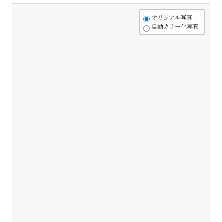
+
オリジナル写真
自動カラー化写真
-