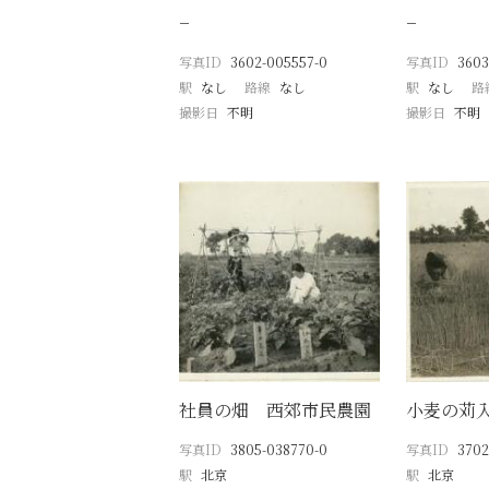
−
−
写真ID
3602-005557-0
写真ID
3603
駅
なし
路線
なし
駅
なし
路
撮影日
不明
撮影日
不明
社員の畑 西郊市民農園
小麦の苅
写真ID
3805-038770-0
写真ID
3702
駅
北京
駅
北京