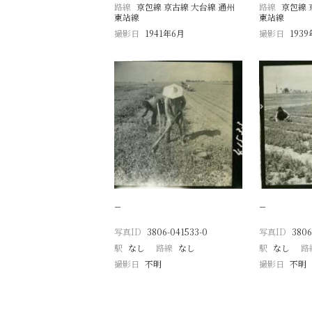
路線
京包線 京古線 大台線 通州
路線
京包線 
東站線
東站線
撮影日
1941年6月
撮影日
193
−
−
写真ID
3806-041533-0
写真ID
3806
駅
なし
路線
なし
駅
なし
路
撮影日
不明
撮影日
不明