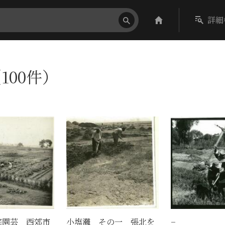
詳細
100件）
庭園芸 西郊市
小塩灘 その一 張北を
−