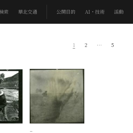
検索
華北交通
公開目的
AI・技術
活動
1
2
…
5
−