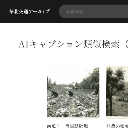
AIキャプション類似検索（
南瓜？ 農事試験場
社員の家