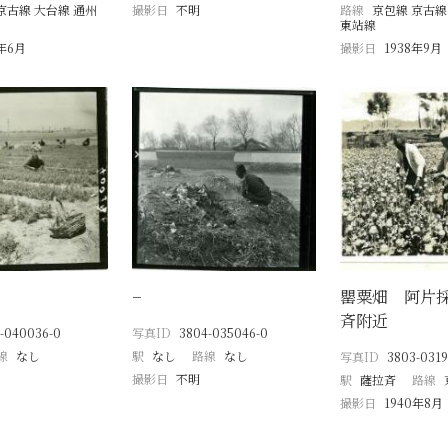
京古線 大台線 通州
撮影日
不明
路線
京包線 京古線
東站線
9年6月
撮影日
1938年9月
−
罌粟畑 阿片
斉附近
-040036-0
写真ID
3804-035046-0
線
なし
駅
なし
路線
なし
写真ID
3803-0319
撮影日
不明
駅
薩拉斉
路線
撮影日
1940年8月