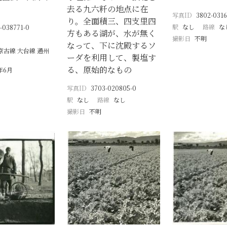
去る九六粁の地点に在
写真ID
3802-0316
り。全面積三、四支里四
駅
なし
路線
な
-038771-0
方もある湖が、水が無く
撮影日
不明
なって、下に沈殿するソ
京古線 大台線 通州
ーダを利用して、製塩す
る、原始的なもの
1年6月
写真ID
3703-020805-0
駅
なし
路線
なし
撮影日
不明