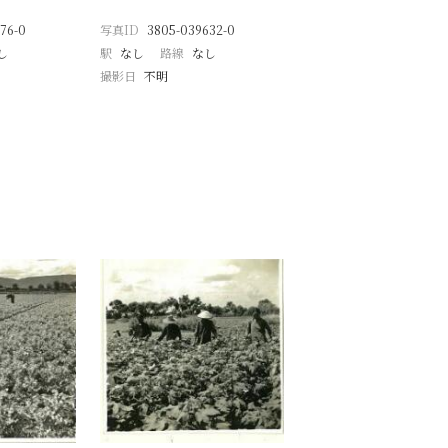
76-0
写真ID
3805-039632-0
し
駅
なし
路線
なし
撮影日
不明