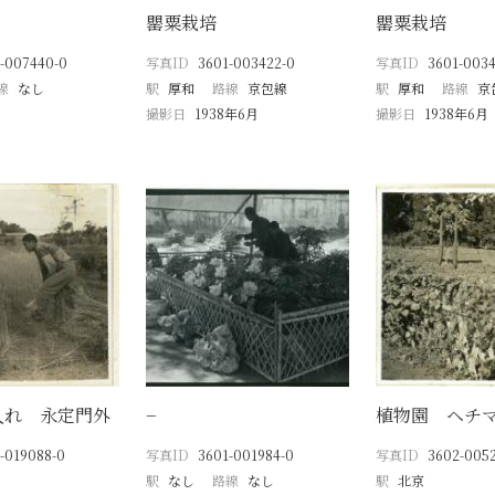
罌粟栽培
罌粟栽培
-007440-0
写真ID
3601-003422-0
写真ID
3601-0034
線
なし
駅
厚和
路線
京包線
駅
厚和
路線
京
撮影日
1938年6月
撮影日
1938年6月
入れ 永定門外
−
植物園 ヘチ
-019088-0
写真ID
3601-001984-0
写真ID
3602-0052
駅
なし
路線
なし
駅
北京