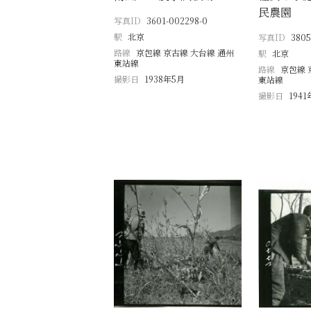
民農園
写真ID
3601-002298-0
駅
北京
写真ID
3805
路線
京包線 京古線 大台線 通州
駅
北京
東站線
路線
京包線 
撮影日
1938年5月
東站線
撮影日
194