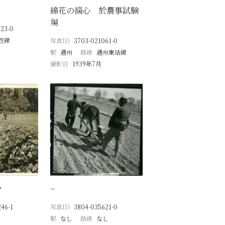
綿花の摘心 於農事試験
場
23-0
包線
写真ID
3703-021061-0
駅
通州
路線
通州東站線
撮影日
1939年7月
マ
−
46-1
写真ID
3804-035621-0
駅
なし
路線
なし