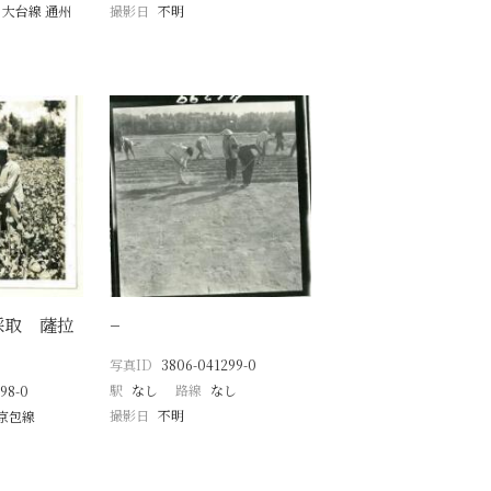
 大台線 通州
撮影日
不明
採取 薩拉
−
写真ID
3806-041299-0
駅
なし
路線
なし
98-0
撮影日
不明
京包線