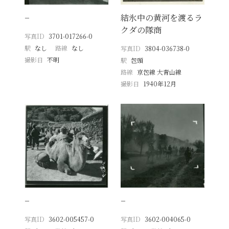
−
結氷中の黄河を渡るラ
クダの隊商
写真ID
3701-017266-0
駅
なし
路線
なし
写真ID
3804-036738-0
撮影日
不明
駅
包頭
路線
京包線 大青山線
撮影日
1940年12月
−
−
写真ID
3602-005457-0
写真ID
3602-004065-0