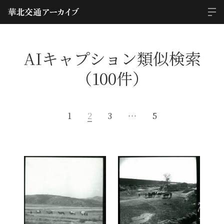
AIキャプション類似検索
（100件）
1
2
3
…
5