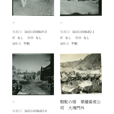
−
−
写真ID
3603-008869-0
写真ID
3603-008682-1
駅
なし
路線
なし
駅
なし
路線
なし
撮影日
不明
撮影日
不明
−
駱駝の宿 蒙疆畜産公
司 大境門外
写真ID
3603-008683-0