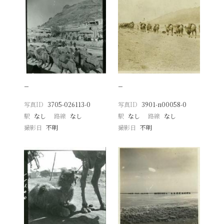
−
−
写真ID
3705-026113-0
写真ID
3901-n00058-0
駅
なし
路線
なし
駅
なし
路線
なし
撮影日
不明
撮影日
不明