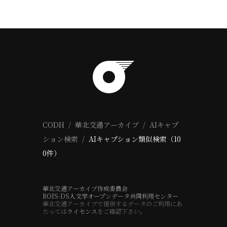
CODH
華北交通アーカイブ
AIキャプ
ション検索
AIキャプション類似検索（10
0件）
華北交通アーカイブ作成委員会
ROIS-DS人文学オープンデータ共同利用センター
華北交通アーカイブで提供するデータのご利用にあ
たっては
ライセンス
をご確認下さい。