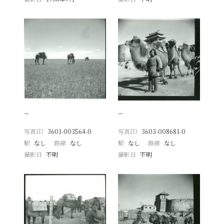
−
−
写真ID
3601-003564-0
写真ID
3603-008681-0
駅
なし
路線
なし
駅
なし
路線
なし
撮影日
不明
撮影日
不明