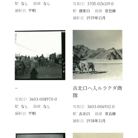
駅
なし
路線
なし
写真ID
3705-026119-0
撮影日
不明
駅
張家口
路線
京包線
撮影日
1939年11月
−
古北口ヘ入ルラクダ商
隊
写真ID
3603-008970-0
駅
なし
路線
なし
写真ID
3603-006932-0
撮影日
不明
駅
古北口
路線
京古線
撮影日
1938年11月