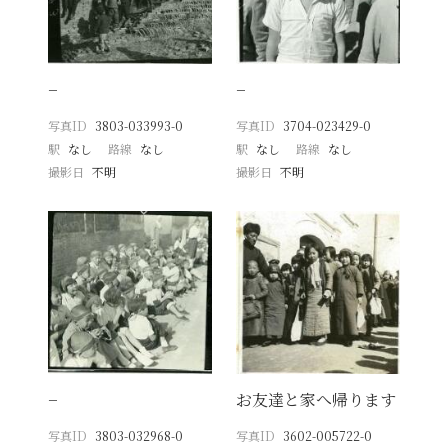
−
−
写真ID
3803-033993-0
写真ID
3704-023429-0
駅
なし
路線
なし
駅
なし
路線
なし
撮影日
不明
撮影日
不明
−
お友達と家へ帰ります
写真ID
3803-032968-0
写真ID
3602-005722-0