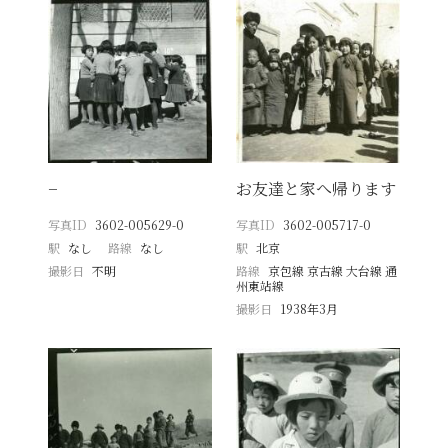
−
お友達と家へ帰ります
写真ID
3602-005629-0
写真ID
3602-005717-0
駅
なし
路線
なし
駅
北京
撮影日
不明
路線
京包線 京古線 大台線 通
州東站線
撮影日
1938年3月