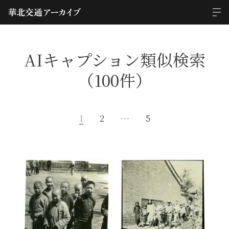
AIキャプション類似検索
（100件）
1
2
…
5