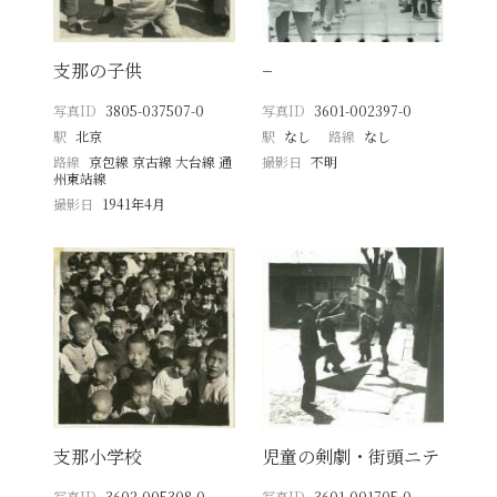
支那の子供
−
写真ID
3805-037507-0
写真ID
3601-002397-0
駅
北京
駅
なし
路線
なし
路線
京包線 京古線 大台線 通
撮影日
不明
州東站線
撮影日
1941年4月
支那小学校
児童の剣劇・街頭ニテ
写真ID
3602-005308-0
写真ID
3601-001705-0