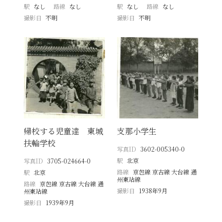
駅
なし
路線
なし
駅
なし
路線
なし
撮影日
不明
撮影日
不明
帰校する児童達 東城
支那小学生
扶輪学校
写真ID
3602-005340-0
駅
北京
写真ID
3705-024664-0
路線
京包線 京古線 大台線 通
駅
北京
州東站線
路線
京包線 京古線 大台線 通
撮影日
1938年9月
州東站線
撮影日
1939年9月