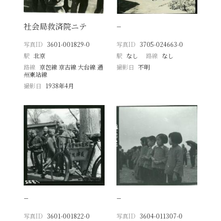
社会局救済院ニテ
−
写真ID
3601-001829-0
写真ID
3705-024663-0
駅
北京
駅
なし
路線
なし
路線
京包線 京古線 大台線 通
撮影日
不明
州東站線
撮影日
1938年4月
−
−
写真ID
3601-001822-0
写真ID
3604-011307-0