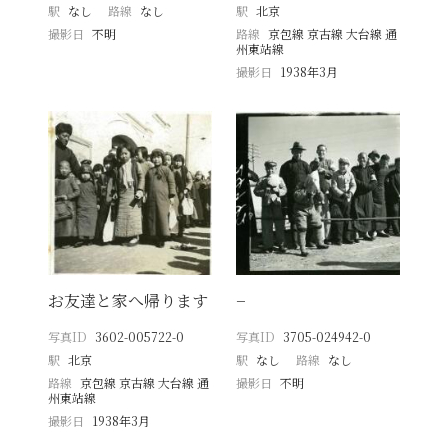
駅
なし
路線
なし
駅
北京
撮影日
不明
路線
京包線 京古線 大台線 通
州東站線
撮影日
1938年3月
お友達と家へ帰ります
−
写真ID
3602-005722-0
写真ID
3705-024942-0
駅
北京
駅
なし
路線
なし
路線
京包線 京古線 大台線 通
撮影日
不明
州東站線
撮影日
1938年3月