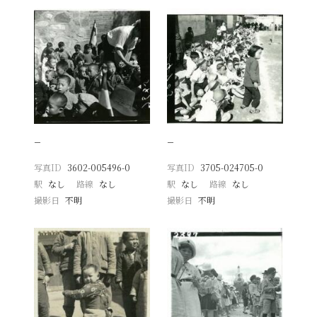
−
−
写真ID
3602-005496-0
写真ID
3705-024705-0
駅
なし
路線
なし
駅
なし
路線
なし
撮影日
不明
撮影日
不明