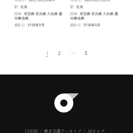
駅
北京
駅
北京
路線
京包線 京古線 大台線 通
路線
京包線 京古線 大台線 通
州東站線
州東站線
撮影日
1938年9月
撮影日
1938年4月
1
2
…
5
CODH
華北交通アーカイブ
AIキャプ